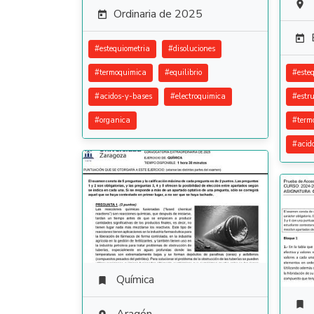

Ordinaria de 2025


#
estequiometria
#
disoluciones
#
termoquimica
#
equilibrio
#
este
#
acidos-y-bases
#
electroquimica
#
estr
#
organica
#
term
#
acid
Química

