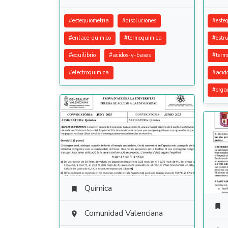
#
estequiometria
#
disoluciones
#
este
#
enlace-quimico
#
termoquimica
#
estr
#
equilibrio
#
acidos-y-bases
#
term
#
electroquimica
#
acid
#
orga
Química


Comunidad Valenciana
