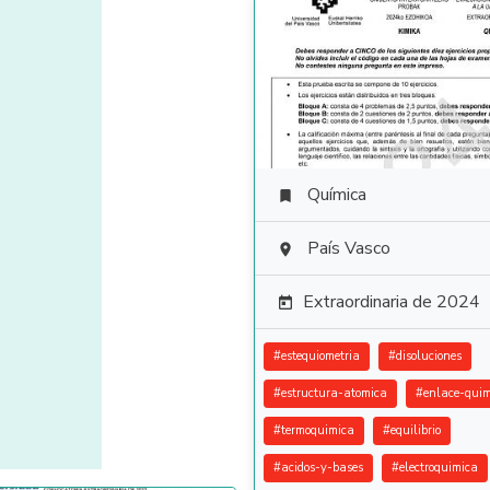
Química

País Vasco

Extraordinaria de 2024

#
estequiometria
#
disoluciones
#
estructura-atomica
#
enlace-quim
#
termoquimica
#
equilibrio
#
acidos-y-bases
#
electroquimica