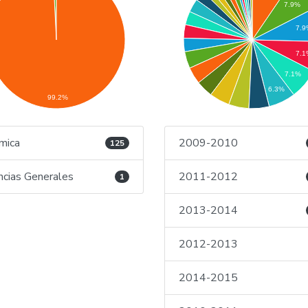
7.9%
7.
7.1
7.1%
6.3%
99.2%
mica
2009-2010
125
ncias Generales
2011-2012
1
2013-2014
2012-2013
2014-2015