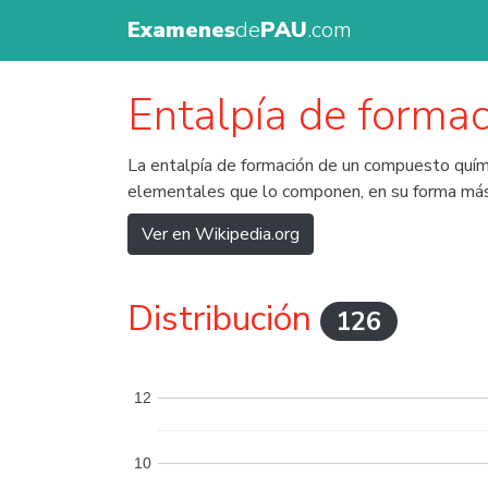
Examenes
de
PAU
.com
Entalpía de formac
La entalpía de formación de un compuesto químic
elementales que lo componen, en su forma má
Ver en Wikipedia.org
Distribución
126
12
10