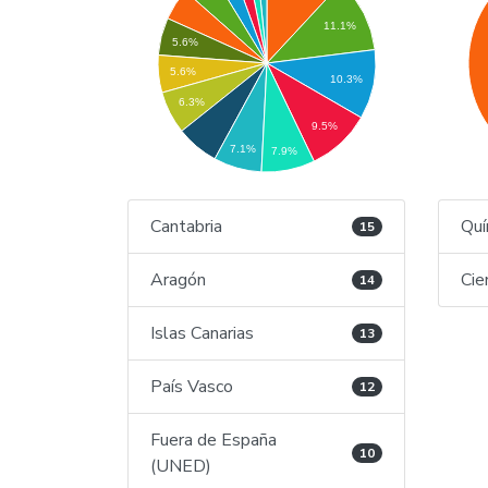
11.1%
5.6%
5.6%
10.3%
6.3%
9.5%
7.1%
7.9%
Cantabria
Quí
15
Aragón
Cie
14
Islas Canarias
13
País Vasco
12
Fuera de España
10
(UNED)