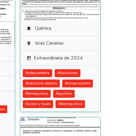
Química

Islas Canarias

Extraordinaria de 2024

#
estequiometria
#
disoluciones
#
estructura-atomica
#
enlace-quimico
#
termoquimica
#
equilibrio
#
acidos-y-bases
#
electroquimica
ico