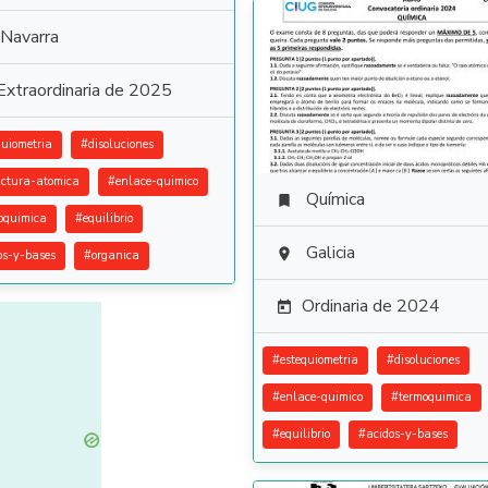
Navarra
Extraordinaria de 2025
quiometria
#
disoluciones
uctura-atomica
#
enlace-quimico
Química

oquimica
#
equilibrio
Galicia

os-y-bases
#
organica
Ordinaria de 2024

#
estequiometria
#
disoluciones
#
enlace-quimico
#
termoquimica
#
equilibrio
#
acidos-y-bases