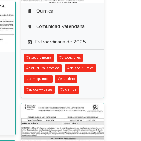
Química

Comunidad Valenciana

Extraordinaria de 2025

#
estequiometria
#
disoluciones
#
estructura-atomica
#
enlace-quimico
#
termoquimica
#
equilibrio
#
acidos-y-bases
#
organica