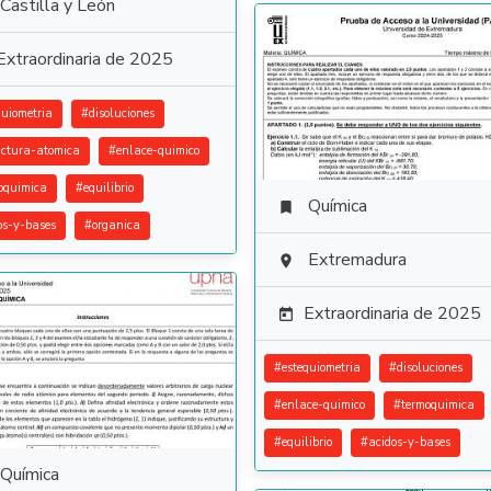
Castilla y León
Extraordinaria de 2025
quiometria
#
disoluciones
uctura-atomica
#
enlace-quimico
oquimica
#
equilibrio
Química

os-y-bases
#
organica
Extremadura

Extraordinaria de 2025

#
estequiometria
#
disoluciones
#
enlace-quimico
#
termoquimica
#
equilibrio
#
acidos-y-bases
Química