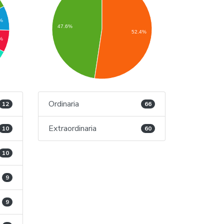
9%
47.6%
52.4%
%
Ordinaria
12
66
Extraordinaria
10
60
10
9
9