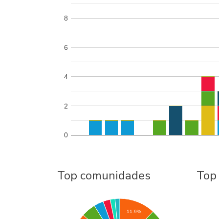
8
6
4
2
0
Top comunidades
Top
11.9%