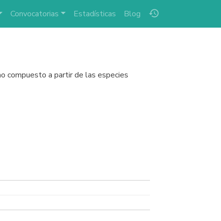
history
Convocatorias
Estadísticas
Blog
cho compuesto a partir de las especies