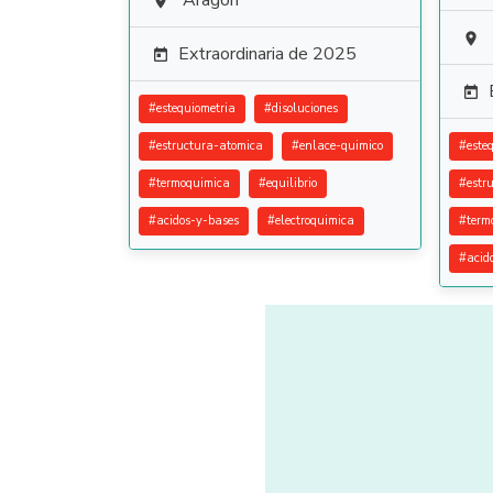
Aragón


Extraordinaria de 2025


#
estequiometria
#
disoluciones
#
estructura-atomica
#
enlace-quimico
#
este
#
termoquimica
#
equilibrio
#
estr
#
acidos-y-bases
#
electroquimica
#
term
#
acid