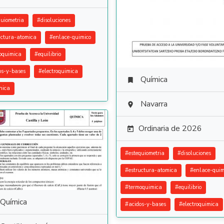
quiometria
#
disoluciones
uctura-atomica
#
enlace-quimico
oquimica
#
equilibrio
os-y-bases
#
electroquimica
Química

nica
Navarra

Ordinaria de 2026

#
estequiometria
#
disoluciones
#
estructura-atomica
#
enlace-quim
#
termoquimica
#
equilibrio
Química
#
acidos-y-bases
#
electroquimica