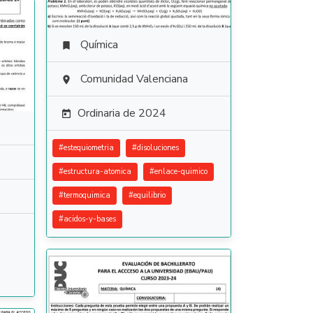
Química

Comunidad Valenciana

Ordinaria de 2024

#
estequiometria
#
disoluciones
#
estructura-atomica
#
enlace-quimico
#
termoquimica
#
equilibrio
#
acidos-y-bases