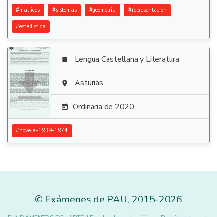
#
matrices
#
sistemas
#
geometria
#
representacion
#
estadistica
Lengua Castellana y Literatura


Asturias

Ordinaria de 2020

#
novela-1939-1974
©
Exámenes de PAU
,
2015
-2026