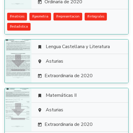
Ordinaria de 2020

#
matrices
#
geometria
#
representacion
#
integrales
#
estadistica
Lengua Castellana y Literatura


Asturias

Extraordinaria de 2020

Matemáticas II


Asturias

Extraordinaria de 2020
