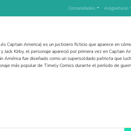
Comunidades
Asignaturas
lés Captain America) es un justiciero ficticio que aparece en có
n y Jack Kirby, el personaje apareció por primera vez en Captai
án América fue diseñado como un supersoldado patriota que luc
sonaje más popular de Timely Comics durante el período de guer