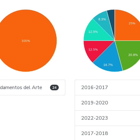
8.3%
25%
12.5%
100%
12.5%
20.8%
16.7%
damentos del Arte
2016-2017
24
2019-2020
2022-2023
2017-2018