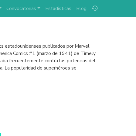
history
Convocatorias
Estadísticas
Blog
mics estadounidenses publicados por Marvel
n America Comics #1 (marzo de 1941) de Timely
haba frecuentemente contra las potencias del
ra. La popularidad de superhéroes se