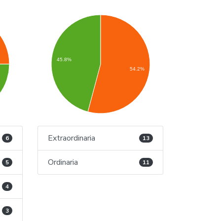
45.8%
54.2%
Extraordinaria
6
13
Ordinaria
5
11
4
3