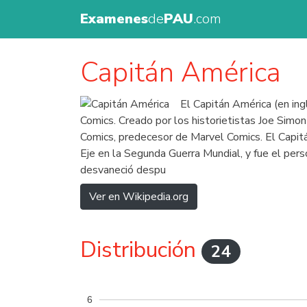
Examenes
de
PAU
.com
Capitán América
El Capitán América (en ing
Comics. Creado por los historietistas Joe Simo
Comics, predecesor de Marvel Comics. El Capit
Eje en la Segunda Guerra Mundial, y fue el per
desvaneció despu
Ver en Wikipedia.org
Distribución
24
6