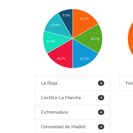
8.3%
16.7%
12.5%
16.7%
12.5%
16.7%
16.7%
La Rioja
Fun
4
Castilla-La Mancha
4
Extremadura
4
Comunidad de Madrid
4