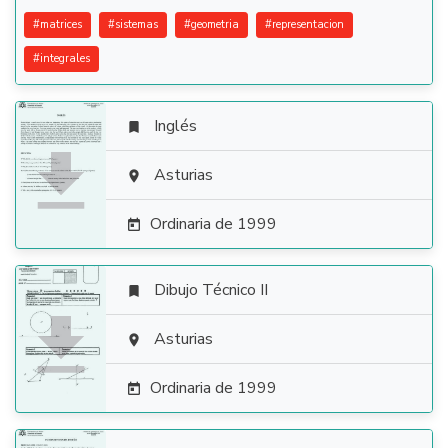
#
matrices
#
sistemas
#
geometria
#
representacion
#
integrales
Inglés


Asturias

Ordinaria de 1999

Dibujo Técnico II


Asturias

Ordinaria de 1999
