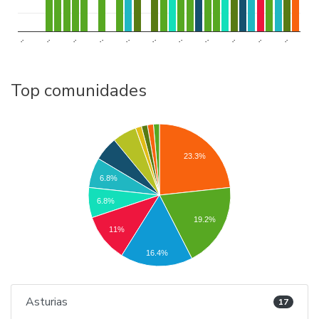
..
..
..
..
..
..
..
..
..
..
..
Top comunidades
23.3%
6.8%
6.8%
19.2%
11%
16.4%
Asturias
17