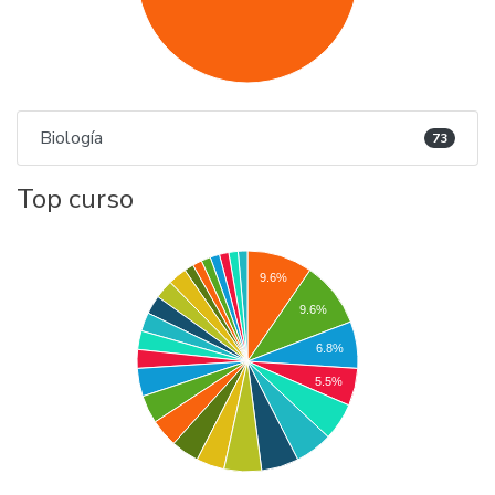
Biología
73
Top curso
9.6%
9.6%
6.8%
5.5%