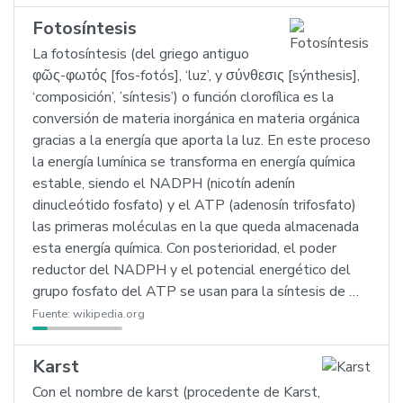
Fotosíntesis
La fotosíntesis (del griego antiguo
φῶς-φωτός [fos-fotós], ‘luz’, y σύνθεσις [sýnthesis],
‘composición’, ’síntesis’) o función clorofílica es la
conversión de materia inorgánica en materia orgánica
gracias a la energía que aporta la luz. En este proceso
la energía lumínica se transforma en energía química
estable, siendo el NADPH (nicotín adenín
dinucleótido fosfato) y el ATP (adenosín trifosfato)
las primeras moléculas en la que queda almacenada
esta energía química. Con posterioridad, el poder
reductor del NADPH y el potencial energético del
grupo fosfato del ATP se usan para la síntesis de …
Fuente:
wikipedia.org
Karst
Con el nombre de karst (procedente de Karst,