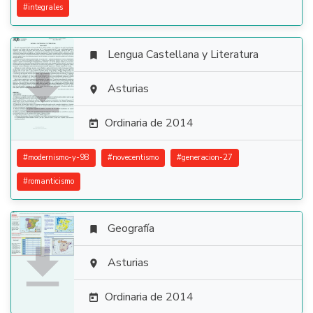
#
integrales
Lengua Castellana y Literatura


Asturias

Ordinaria de 2014

#
modernismo-y-98
#
novecentismo
#
generacion-27
#
romanticismo
Geografía


Asturias

Ordinaria de 2014
