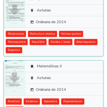

Asturias

Ordinaria de 2014

#
disoluciones
#
estructura-atomica
#
enlace-quimico
#
termoquimica
#
equilibrio
#
acidos-y-bases
#
electroquimica
#
organica
Matemáticas II


Asturias

Ordinaria de 2014

#
matrices
#
sistemas
#
geometria
#
representacion