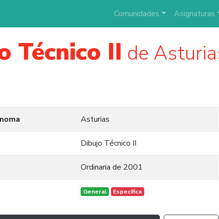
Comunidades
Asignaturas
o Técnico II
de Asturias
ónoma
Asturias
Dibujo Técnico II
Ordinaria de 2001
General
Específica