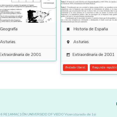
Geografía
Historia de España

Asturias
Asturias

Extraordinaria de 2001
Extraordinaria de 2001

#
estado-liberal
#
segunda-republi
ble 6 RE1AMAC1ÓN UNIVERSIDD DF VIEDO Vicercctorado de 1si