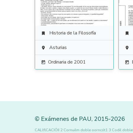
Historia de la Filosofía


Asturias


Ordinaria de 2001


©
Exámenes de PAU
,
2015
-2026
CALlflCACIÓII 2 Cornuilm doble oorncót1 3 Codil do