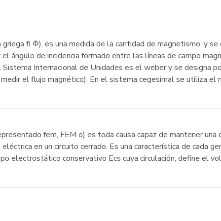
a griega fi Φ), es una medida de la cantidad de magnetismo, y se 
 y el ángulo de incidencia formado entre las líneas de campo mag
 el Sistema Internacional de Unidades es el weber y se designa 
edir el flujo magnético). En el sistema cegesimal se utiliza 
(representado fem, FEM o) es toda causa capaz de mantener una d
e eléctrica en un circuito cerrado. Es una característica de cada g
po electrostático conservativo Ecs cuya circulación, define el vo