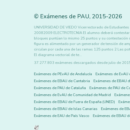
©
Exámenes de PAU
,
2015
-2026
UNIVERSIDAD DE VIEDO Vicerrectorado de Estudiant
20082009 ELECTROTECNIA El alumno deberá contestar 4
bloques puntúan lo mismo 25 puntos y su contestación d
figura es alimentado por un generador de tensión de am
circulan por cada una de las ramas 125 puntos 2 Las pot
El diagrama vectorial de te…
37.277.803 exámenes descargados desde julio de 2015 h
Exámenes de PEvAU de Andalucía
Exámenes de EvAU 
Exámenes de EBAU de Cantabria
Exámenes de EBAU de
Exámenes de PAU de Cataluña
Exámenes de PAU de C
Exámenes de EvAU de Comunidad de Madrid
Exámene
Exámenes de EBAU de Fuera de España (UNED)
Exámen
Exámenes de EBAU de Islas Canarias
Exámenes de EBA
Exámenes de EAU de País Vasco
Exámenes de EBAU de