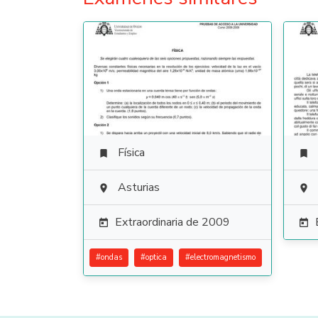
Física


Asturias


Extraordinaria de 2009


#
ondas
#
optica
#
electromagnetismo