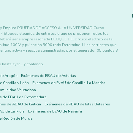
es y Empleo PRUEBAS DE ACCESO A LA UNIVERSIDAD Curso
 bloques elegidos de entre los 6 que se proponen Todos los
eberá ser siempre razonada BLOQUE 1 El circuito eléctrico de la
plitud 100 V y pulsación 5000 rads Determine 1 Las corrientes que
encias activa y reactiva suministradas por el generador 05 puntos 3
asta ayer... y contando.
de Aragón
Exámenes de EBAU de Asturias
 Castilla y León
Exámenes de EvAU de Castilla-La Mancha
omunidad Valenciana
s de EBAU de Extremadura
es de ABAU de Galicia
Exámenes de PBAU de Islas Baleares
U de La Rioja
Exámenes de EvAU de Navarra
 Región de Murcia