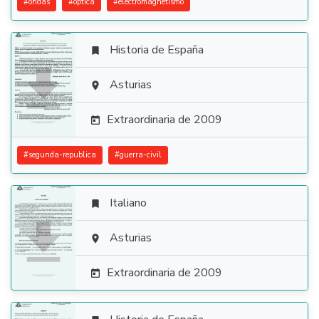
#
ondas
#
optica
#
electromagnetismo
Historia de España


Asturias

Extraordinaria de 2009

#
segunda-republica
#
guerra-civil
Italiano


Asturias

Extraordinaria de 2009
