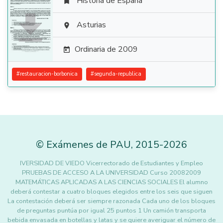
Historia de España


Asturias

Ordinaria de 2009

#
restauracion-borbonica
#
segunda-republica
©
Exámenes de PAU
,
2015
-2026
IVERSIDAD DE VIEDO Vicerrectorado de Estudiantes y Empleo
PRUEBAS DE ACCESO A LA UNIVERSIDAD Curso 20082009
MATEMÁTICAS APLICADAS A LAS CIENCIAS SOCIALES El alumno
deberá contestar a cuatro bloques elegidos entre los seis que siguen
La contestación deberá ser siempre razonada Cada uno de los bloques
de preguntas puntúa por igual 25 puntos 1 Un camión transporta
bebida envasada en botellas y latas y se quiere averiguar el número de