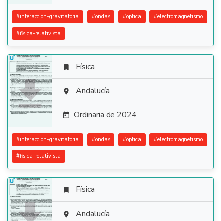
#
interaccion-gravitatoria
#
ondas
#
optica
#
electromagnetismo
#
fisica-relativista
Física


Andalucía

Ordinaria de 2024

#
interaccion-gravitatoria
#
ondas
#
optica
#
electromagnetismo
#
fisica-relativista
Física


Andalucía
