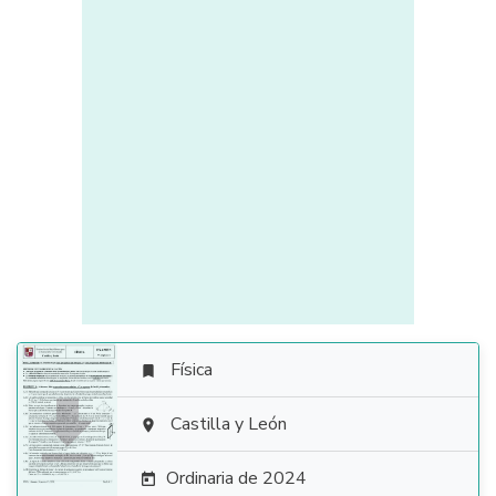
Física


Castilla y León

Ordinaria de 2024
