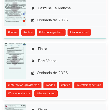

Castilla-La Mancha

Ordinaria de 2026

#
ondas
#
optica
#
electromagnetismo
#
fisica-nuclear
Física


País Vasco

Ordinaria de 2026

#
interaccion-gravitatoria
#
ondas
#
optica
#
electromagnetismo
#
fisica-relativista
#
fisica-nuclear