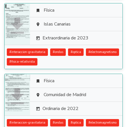
Física


Islas Canarias

Extraordinaria de 2023

#
interaccion-gravitatoria
#
ondas
#
optica
#
electromagnetismo
#
fisica-relativista
Física


Comunidad de Madrid

Ordinaria de 2022

#
interaccion-gravitatoria
#
ondas
#
optica
#
electromagnetismo