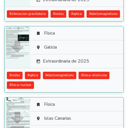

#
interaccion-gravitatoria
#
ondas
#
optica
#
electromagnetismo
Física


Galicia

Extraordinaria de 2025

#
ondas
#
optica
#
electromagnetismo
#
fisica-relativista
#
fisica-nuclear
Física


Islas Canarias
