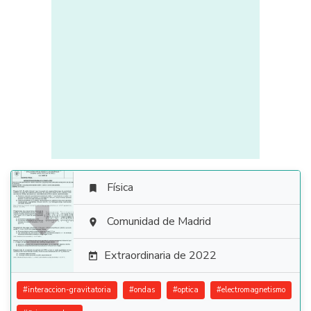
Física


Comunidad de Madrid

Extraordinaria de 2022

#
interaccion-gravitatoria
#
ondas
#
optica
#
electromagnetismo