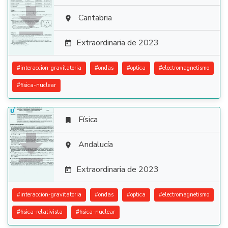

Cantabria

Extraordinaria de 2023

#
interaccion-gravitatoria
#
ondas
#
optica
#
electromagnetismo
#
fisica-nuclear
Física


Andalucía

Extraordinaria de 2023

#
interaccion-gravitatoria
#
ondas
#
optica
#
electromagnetismo
#
fisica-relativista
#
fisica-nuclear