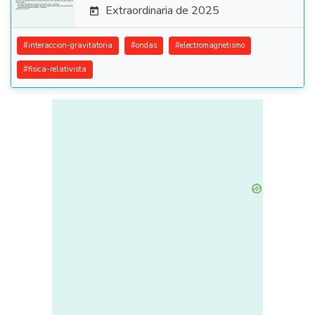
Extraordinaria de 2025

#
interaccion-gravitatoria
#
ondas
#
electromagnetismo
#
fisica-relativista