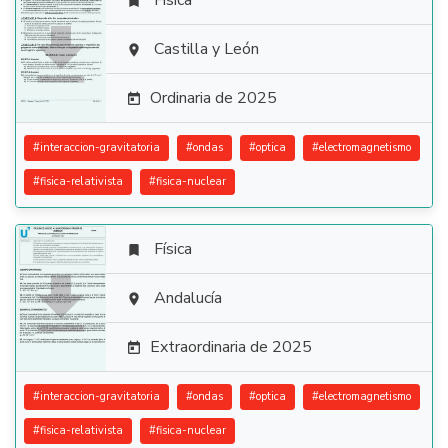
Física


Castilla y León

Ordinaria de 2025

#
interaccion-gravitatoria
#
ondas
#
optica
#
electromagnetismo
#
fisica-relativista
#
fisica-nuclear
Física


Andalucía

Extraordinaria de 2025

#
interaccion-gravitatoria
#
ondas
#
optica
#
electromagnetismo
#
fisica-relativista
#
fisica-nuclear