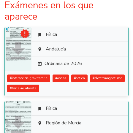
Exámenes en los que
aparece

Física


Andalucía

Ordinaria de 2026

#
interaccion-gravitatoria
#
ondas
#
optica
#
electromagnetismo
#
fisica-relativista
Física


Región de Murcia
