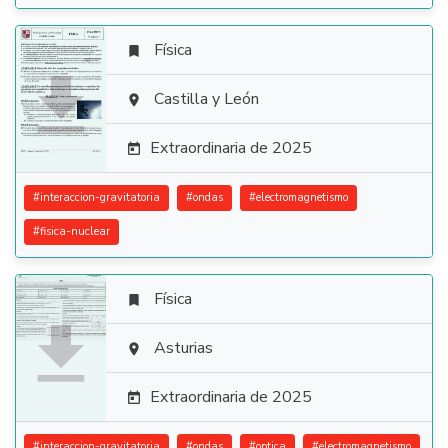
Física


Castilla y León

Extraordinaria de 2025

#
interaccion-gravitatoria
#
ondas
#
electromagnetismo
#
fisica-nuclear
Física


Asturias

Extraordinaria de 2025

#
interaccion-gravitatoria
#
ondas
#
optica
#
electromagnetismo