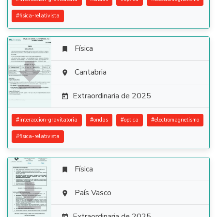
#
fisica-relativista
Física


Cantabria

Extraordinaria de 2025

#
interaccion-gravitatoria
#
ondas
#
optica
#
electromagnetismo
#
fisica-relativista
Física


País Vasco

Extraordinaria de 2025