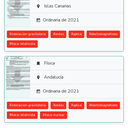

Islas Canarias

Ordinaria de 2021

#
interaccion-gravitatoria
#
ondas
#
optica
#
electromagnetismo
#
fisica-relativista
Física


Andalucía

Ordinaria de 2021

#
interaccion-gravitatoria
#
ondas
#
optica
#
electromagnetismo
#
fisica-relativista
#
fisica-nuclear