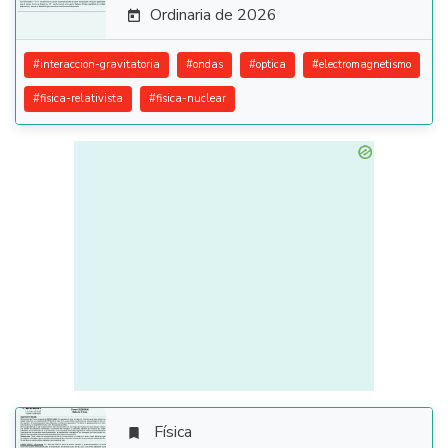
Ordinaria de 2026

#
interaccion-gravitatoria
#
ondas
#
optica
#
electromagnetismo
#
fisica-relativista
#
fisica-nuclear
Física
