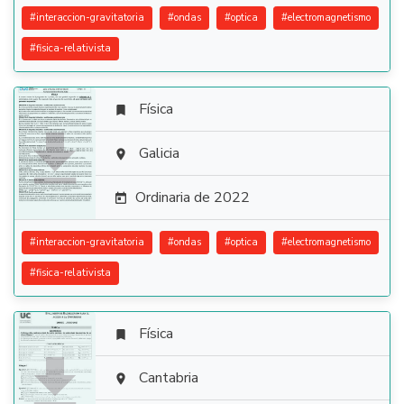
#
interaccion-gravitatoria
#
ondas
#
optica
#
electromagnetismo
#
fisica-relativista
Física


Galicia

Ordinaria de 2022

#
interaccion-gravitatoria
#
ondas
#
optica
#
electromagnetismo
#
fisica-relativista
Física


Cantabria
