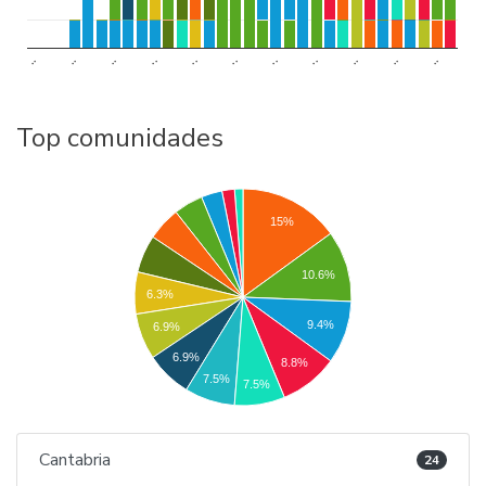
..
..
..
..
..
..
..
..
..
..
..
Top comunidades
15%
10.6%
6.3%
9.4%
6.9%
6.9%
8.8%
7.5%
7.5%
Cantabria
24