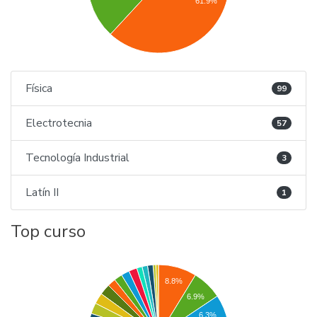
61.9%
Física
99
Electrotecnia
57
Tecnología Industrial
3
Latín II
1
Top curso
8.8%
6.9%
6.3%