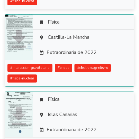
#
fisica-nuclear
Física


Castilla-La Mancha

Extraordinaria de 2022

#
interaccion-gravitatoria
#
ondas
#
electromagnetismo
#
fisica-nuclear
Física


Islas Canarias

Extraordinaria de 2022
