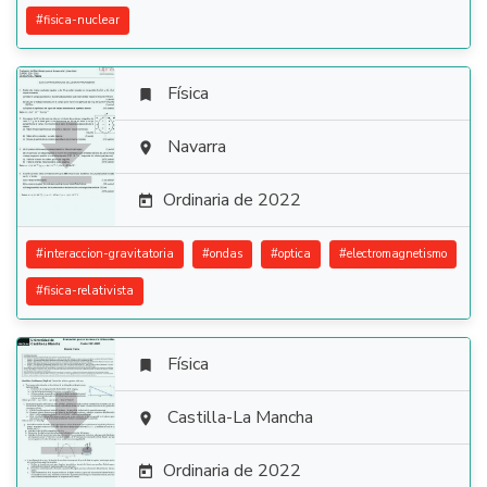
#
fisica-nuclear
Física


Navarra

Ordinaria de 2022

#
interaccion-gravitatoria
#
ondas
#
optica
#
electromagnetismo
#
fisica-relativista
Física


Castilla-La Mancha

Ordinaria de 2022
