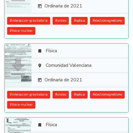
Ordinaria de 2021

#
interaccion-gravitatoria
#
ondas
#
optica
#
electromagnetismo
#
fisica-nuclear
Física


Comunidad Valenciana

Ordinaria de 2021

#
interaccion-gravitatoria
#
ondas
#
optica
#
electromagnetismo
#
fisica-nuclear
Física
