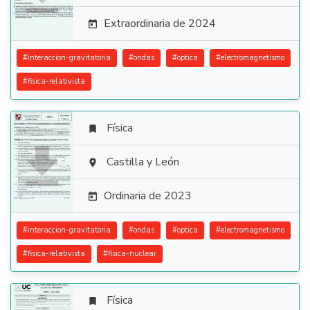
Extraordinaria de 2024

#
interaccion-gravitatoria
#
ondas
#
optica
#
electromagnetismo
#
fisica-relativista
Física


Castilla y León

Ordinaria de 2023

#
interaccion-gravitatoria
#
ondas
#
optica
#
electromagnetismo
#
fisica-relativista
#
fisica-nuclear
Física
