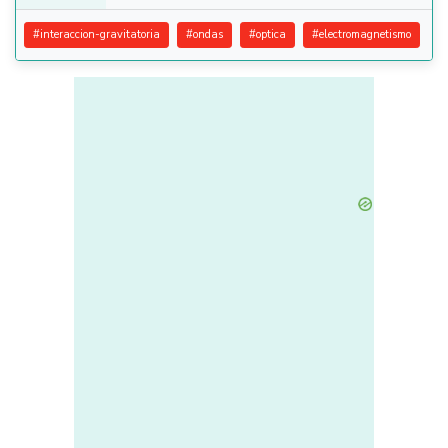
#
interaccion-gravitatoria
#
ondas
#
optica
#
electromagnetismo