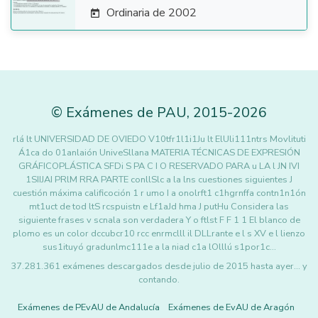
Ordinaria de 2002

©
Exámenes de PAU
,
2015
-2026
rlá lt UNIVERSIDAD DE OVIEDO V10tfr1l1i1Ju lt ElUli111ntrs Movlituti
Á1ca do 01anlaión UniveSllana MATERIA TÉCNICAS DE EXPRESIÓN
GRÁFICOPLÁSTICA SFDi S PA C I O RESERVADO PARA u LA l JN IVI
1SIIJAI PRlM RRA PARTE conllSlc a la lns cuestiones siguientes J
cuestión máxima calificoción 1 r umo I a onolrft1 c1hgrnffa contn1n1ón
mt1uct de tod ltS rcspuistn e Lf1aJd hma J putHu Considera las
siguiente frases v scnala son verdadera Y o ftlst F F 1 1 El blanco de
plomo es un color dccubcr10 rcc enrmclll il DLLrante e l s XV e l lienzo
sus1ituyó gradunlmc111e a la niad c1a lOlllú s1por1c…
37.281.361 exámenes descargados desde julio de 2015 hasta ayer... y
contando.
Exámenes de PEvAU de Andalucía
Exámenes de EvAU de Aragón