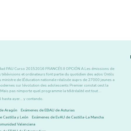
sidad PAU Curso 20152016 FRANCÉS II OPCIÓN A Les émissions de
s télévisions et ordinateurs font partie du quotidien des ados Ontils
u ministre de lÉducation nationale réalisée auprs de 27000 jeunes a
odernes sur lévolution des adolescents Premier constat cest la
s Mais pas nimporte quel programme la téléréalité est tout …
asta ayer... y contando.
de Aragón
Exámenes de EBAU de Asturias
 Castilla y León
Exámenes de EvAU de Castilla-La Mancha
omunidad Valenciana