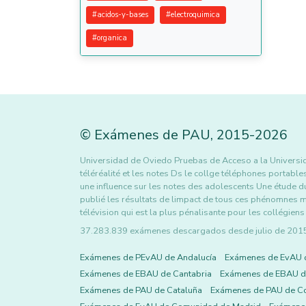
#
acidos-y-bases
#
electroquimica
#
organica
©
Exámenes de PAU
,
2015
-2026
Universidad de Oviedo Pruebas de Acceso a la Univer
téléréalité et les notes Ds le collge téléphones portable
une influence sur les notes des adolescents Une étude d
publié les résultats de limpact de tous ces phénomnes m
télévision qui est la plus pénalisante pour les collégien
37.283.839 exámenes descargados desde julio de 2015 h
Exámenes de PEvAU de Andalucía
Exámenes de EvAU 
Exámenes de EBAU de Cantabria
Exámenes de EBAU de
Exámenes de PAU de Cataluña
Exámenes de PAU de C