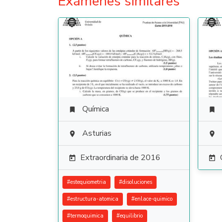
Exámenes similares
Química


Asturias


Extraordinaria de 2016


#
estequiometria
#
disoluciones
#
estructura-atomica
#
enlace-quimico
#
termoquimica
#
equilibrio