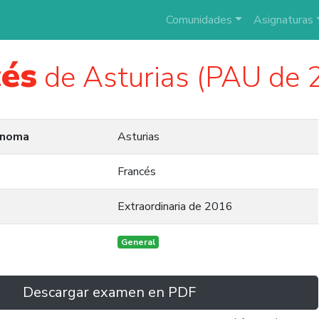
Comunidades
Asignaturas
cés
de Asturias (PAU de 
ónoma
Asturias
Francés
Extraordinaria de 2016
General
Descargar examen en PDF