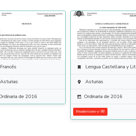
Francés
Lengua Castellana y Literat

Asturias
Asturias

Ordinaria de 2016
Ordinaria de 2016

#
modernismo-y-98