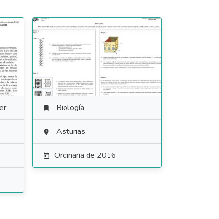
ura
Biología

Asturias

Ordinaria de 2016
