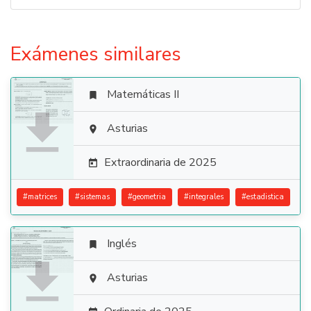
Exámenes similares
Matemáticas II


Asturias

Extraordinaria de 2025

#
matrices
#
sistemas
#
geometria
#
integrales
#
estadistica
Inglés


Asturias
