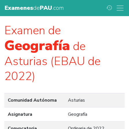
Examenes
de
PAU
.com
history
Examen de
Geografía
de
Asturias (EBAU de
2022)
Comunidad Autónoma
Asturias
Asignatura
Geografía
Convocatoria
Ordinaria de 2022