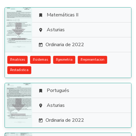
Matemáticas II


Asturias

Ordinaria de 2022

#
matrices
#
sistemas
#
geometria
#
representacion
#
estadistica
Portugués


Asturias

Ordinaria de 2022
