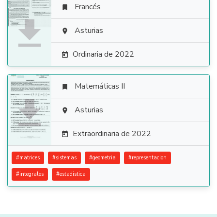
Francés


Asturias

Ordinaria de 2022

Matemáticas II


Asturias

Extraordinaria de 2022

#
matrices
#
sistemas
#
geometria
#
representacion
#
integrales
#
estadistica