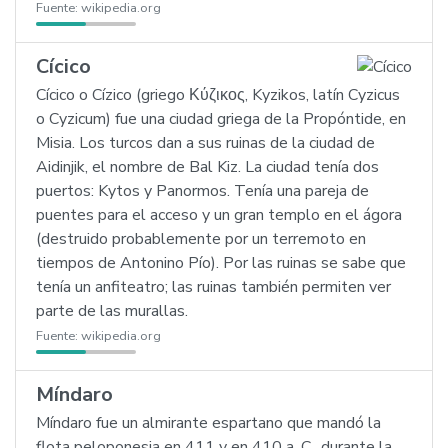
Fuente:
wikipedia.org
Cícico
Cícico o Cízico (griego Κύζικος, Kyzikos, latín Cyzicus
o Cyzicum) fue una ciudad griega de la Propóntide, en
Misia. Los turcos dan a sus ruinas de la ciudad de
Aidinjik, el nombre de Bal Kiz. La ciudad tenía dos
puertos: Kytos y Panormos. Tenía una pareja de
puentes para el acceso y un gran templo en el ágora
(destruido probablemente por un terremoto en
tiempos de Antonino Pío). Por las ruinas se sabe que
tenía un anfiteatro; las ruinas también permiten ver
parte de las murallas.
Fuente:
wikipedia.org
Míndaro
Míndaro fue un almirante espartano que mandó la
flota peloponesia en 411 y en 410 a. C., durante la