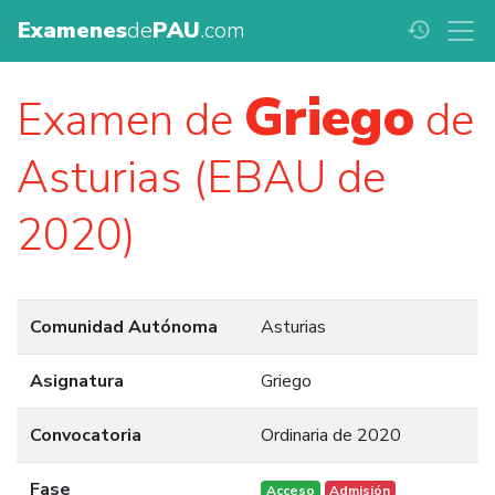
Examenes
de
PAU
.com
history
Griego
Examen de
de
Asturias (EBAU de
2020)
Comunidad Autónoma
Asturias
Asignatura
Griego
Convocatoria
Ordinaria de 2020
Fase
Acceso
Admisión