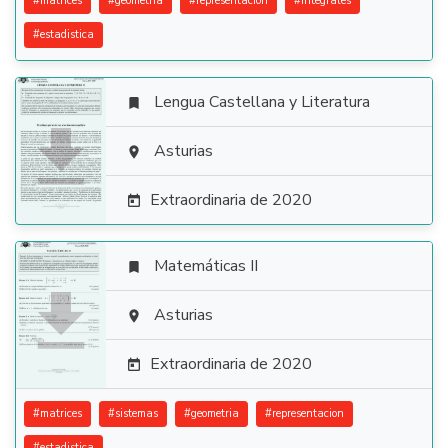
#
matrices
#
geometria
#
representacion
#
integrales
#
estadistica
Lengua Castellana y Literatura


Asturias

Extraordinaria de 2020

Matemáticas II


Asturias

Extraordinaria de 2020

#
matrices
#
sistemas
#
geometria
#
representacion
#
estadistica