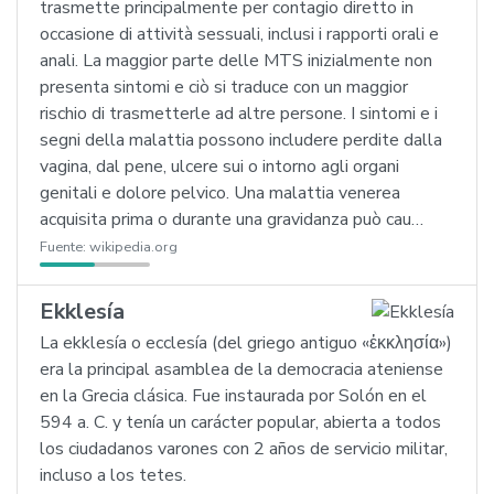
trasmette principalmente per contagio diretto in
occasione di attività sessuali, inclusi i rapporti orali e
anali. La maggior parte delle MTS inizialmente non
presenta sintomi e ciò si traduce con un maggior
rischio di trasmetterle ad altre persone. I sintomi e i
segni della malattia possono includere perdite dalla
vagina, dal pene, ulcere sui o intorno agli organi
genitali e dolore pelvico. Una malattia venerea
acquisita prima o durante una gravidanza può cau…
Fuente:
wikipedia.org
Ekklesía
La ekklesía o ecclesía (del griego antiguo «ἐκκλησία»)
era la principal asamblea de la democracia ateniense
en la Grecia clásica. Fue instaurada por Solón en el
594 a. C. y tenía un carácter popular, abierta a todos
los ciudadanos varones con 2 años de servicio militar,
incluso a los tetes.