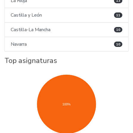
La Rioja
13
Castilla y León
11
Castilla-La Mancha
10
Navarra
10
Top asignaturas
100%