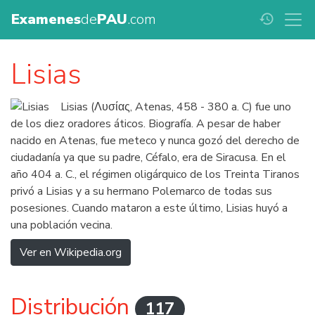
Examenes
de
PAU
.com
history
Lisias
Lisias (Λυσίας, Atenas, 458 - 380 a. C) fue uno
de los diez oradores áticos. Biografía. A pesar de haber
nacido en Atenas, fue meteco y nunca gozó del derecho de
ciudadanía ya que su padre, Céfalo, era de Siracusa. En el
año 404 a. C., el régimen oligárquico de los Treinta Tiranos
privó a Lisias y a su hermano Polemarco de todas sus
posesiones. Cuando mataron a este último, Lisias huyó a
una población vecina.
Ver en Wikipedia.org
Distribución
117