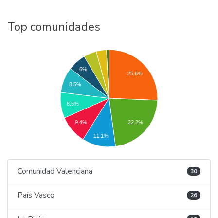
Top comunidades
6%
25.6%
8.5%
8.5%
9.4%
22.2%
11.1%
Comunidad Valenciana
30
País Vasco
26