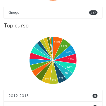
Griego
117
Top curso
6.8%
6.8%
6.8%
6.8%
6.8%
6%
6%
6%
6%
2012-2013
8