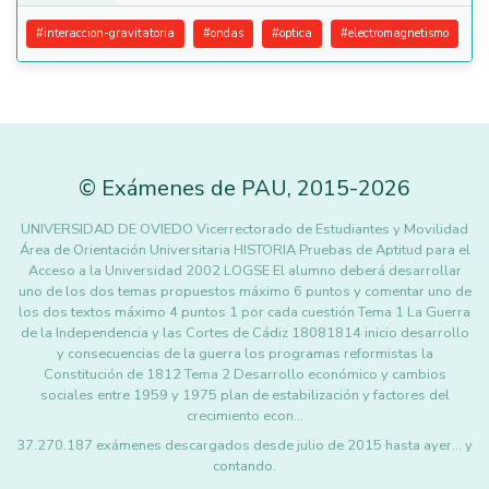
#
interaccion-gravitatoria
#
ondas
#
optica
#
electromagnetismo
©
Exámenes de PAU
,
2015
-2026
UNIVERSIDAD DE OVIEDO Vicerrectorado de Estudiantes y Movilidad
Área de Orientación Universitaria HISTORIA Pruebas de Aptitud para el
Acceso a la Universidad 2002 LOGSE El alumno deberá desarrollar
uno de los dos temas propuestos máximo 6 puntos y comentar uno de
los dos textos máximo 4 puntos 1 por cada cuestión Tema 1 La Guerra
de la Independencia y las Cortes de Cádiz 18081814 inicio desarrollo
y consecuencias de la guerra los programas reformistas la
Constitución de 1812 Tema 2 Desarrollo económico y cambios
sociales entre 1959 y 1975 plan de estabilización y factores del
crecimiento econ…
37.270.187 exámenes descargados desde julio de 2015 hasta ayer... y
contando.