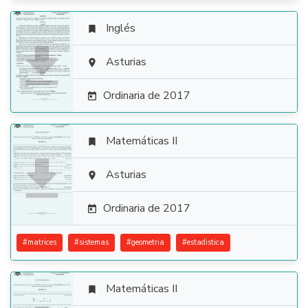
Inglés


Asturias

Ordinaria de 2017

Matemáticas II


Asturias

Ordinaria de 2017

#
matrices
#
sistemas
#
geometria
#
estadistica
Matemáticas II
