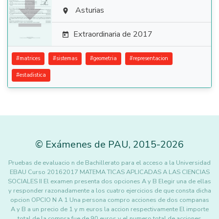

Asturias

Extraordinaria de 2017

#
matrices
#
sistemas
#
geometria
#
representacion
#
estadistica
©
Exámenes de PAU
,
2015
-2026
Pruebas de evaluacio n de Bachillerato para el acceso a la Universidad
EBAU Curso 20162017 MATEMA TICAS APLICADAS A LAS CIENCIAS
SOCIALES II El examen presenta dos opciones A y B Elegir una de ellas
y responder razonadamente a los cuatro ejercicios de que consta dicha
opcion OPCIO N A 1 Una persona compro acciones de dos companas
A y B a un precio de 1 y m euros la accion respectivamente El importe
total de la compra fue de 90 euros y el numero total de acciones