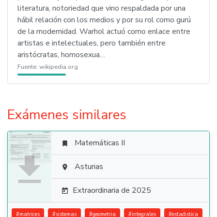
literatura, notoriedad que vino respaldada por una
hábil relación con los medios y por su rol como gurú
de la modernidad. Warhol actuó como enlace entre
artistas e intelectuales, pero también entre
aristócratas, homosexua…
Fuente:
wikipedia.org
Exámenes similares
Matemáticas II


Asturias

Extraordinaria de 2025

#
matrices
#
sistemas
#
geometria
#
integrales
#
estadistica