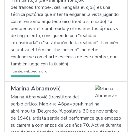
Trampantojo (de «trampa ante ojo»,
del francés trompe-l'œil, «engaña el ojo») es una
técnica pictórica que intenta engañar la vista jugando
con el entorno arquitectónico (real o simulado), la
perspectiva, el sombreado y otros efectos ópticos y
de fingimiento, consiguiendo una "realidad
intensificada" o "sustitución de la realidad". También
se utiliza el término "ilusionismo" (no debe
confundirse con el arte escénica de ese nombre, que
también juega con la ilusión).
Fuente:
wikipedia.org
Marina Abramović
Marina Abramović (translitera del
serbio cirílico: Марина Абрамовић marǐːna
abrǎːmoʋitɕ (Belgrado, Yugoslavia; 30 de noviembre
de 1946), artista serbia del performance que empezó
su carrera a comienzos de los años 70. Activa durante