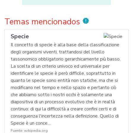
Temas mencionados
new_releases
Specie
Il concetto di specie è alla base della classificazione
degli organismi viventi, trattandosi del livello
tassonomico obbligatorio gerarchicamente più basso.
La scelta di un criterio univoco ed universale per
identificare le specie è però difficile, soprattutto in
quanto le specie sono entità non statiche, ma che si
modificano nel tempo e nello spazio e pertanto ciò
che abbiamo sotto i nostri occhi è solamente una
diapositiva di un processo evolutivo che è in realtà
continuo: di qui la difficoltà a creare confini certi e di
conseguenza l'incertezza nella definizione. Quello di
Specie è un conce…
Fuente:
wikipedia.org