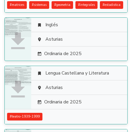
#
matrices
#
sistemas
#
geometria
#
integrales
#
estadistica
Inglés


Asturias

Ordinaria de 2025

Lengua Castellana y Literatura


Asturias

Ordinaria de 2025

#
teatro-1939-1999