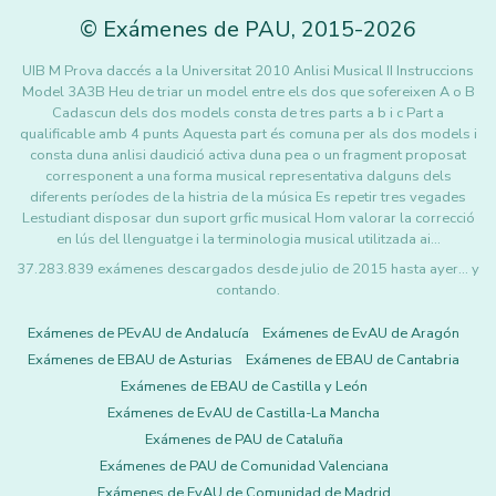
©
Exámenes de PAU
,
2015
-2026
UIB M Prova daccés a la Universitat 2010 Anlisi Musical II Instruccions
Model 3A3B Heu de triar un model entre els dos que sofereixen A o B
Cadascun dels dos models consta de tres parts a b i c Part a
qualificable amb 4 punts Aquesta part és comuna per als dos models i
consta duna anlisi daudició activa duna pea o un fragment proposat
corresponent a una forma musical representativa dalguns dels
diferents períodes de la histria de la música Es repetir tres vegades
Lestudiant disposar dun suport grfic musical Hom valorar la correcció
en lús del llenguatge i la terminologia musical utilitzada ai…
37.283.839 exámenes descargados desde julio de 2015 hasta ayer... y
contando.
Exámenes de PEvAU de Andalucía
Exámenes de EvAU de Aragón
Exámenes de EBAU de Asturias
Exámenes de EBAU de Cantabria
Exámenes de EBAU de Castilla y León
Exámenes de EvAU de Castilla-La Mancha
Exámenes de PAU de Cataluña
Exámenes de PAU de Comunidad Valenciana
Exámenes de EvAU de Comunidad de Madrid