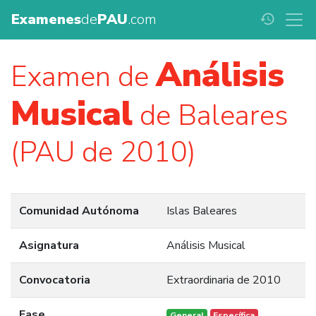
Examenes
de
PAU
.com
history
Análisis
Examen de
Musical
de Baleares
(PAU de 2010)
Comunidad Autónoma
Islas Baleares
Asignatura
Análisis Musical
Convocatoria
Extraordinaria de 2010
Fase
General
Específica