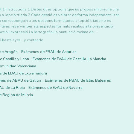
l 1 Instruccions 1 De les dues opcions que us proposam triaune una
 a lopció triada 2 Cada qestió es valorar de forma independent i ser
o corresponguin a les qestions formulades a lopció triada no es
a es reservar per als aspectes formals relatius a la presentació
acció i expressió i a lortografia La puntuació mxima de …
asta ayer... y contando.
de Aragón
Exámenes de EBAU de Asturias
 Castilla y León
Exámenes de EvAU de Castilla-La Mancha
omunidad Valenciana
s de EBAU de Extremadura
es de ABAU de Galicia
Exámenes de PBAU de Islas Baleares
U de La Rioja
Exámenes de EvAU de Navarra
 Región de Murcia