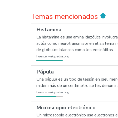
Temas mencionados
new_releases
Histamina
La histamina es una amina idazólica involuc
actúa como neurotransmisor en el sistema ne
de glóbulos blancos como los eosinófilos.
Fuente:
wikipedia.org
Pápula
Una pápula es un tipo de lesión en piel, meno
miden más de un centímetro se les denomina
Fuente:
wikipedia.org
Microscopio electrónico
Un microscopio electrónico usa electrones e