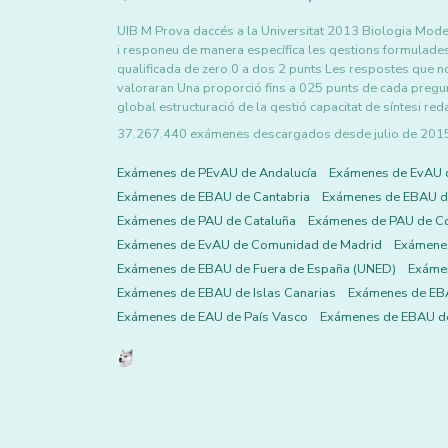
UIB M Prova daccés a la Universitat 2013 Biologia Mode
i responeu de manera específica les qestions formulades
qualificada de zero 0 a dos 2 punts Les respostes que n
valoraran Una proporció fins a 025 punts de cada pregunt
global estructuració de la qestió capacitat de síntesi red
37.267.440 exámenes descargados desde julio de 2015 h
Exámenes de PEvAU de Andalucía
Exámenes de EvAU 
Exámenes de EBAU de Cantabria
Exámenes de EBAU de
Exámenes de PAU de Cataluña
Exámenes de PAU de C
Exámenes de EvAU de Comunidad de Madrid
Exámene
Exámenes de EBAU de Fuera de España (UNED)
Exámen
Exámenes de EBAU de Islas Canarias
Exámenes de EBA
Exámenes de EAU de País Vasco
Exámenes de EBAU de