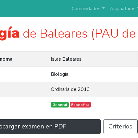
Comunidades
Asignaturas
gía
de Baleares (PAU de
ónoma
Islas Baleares
Biología
Ordinaria de 2013
General
Específica
scargar examen en PDF
Criterios