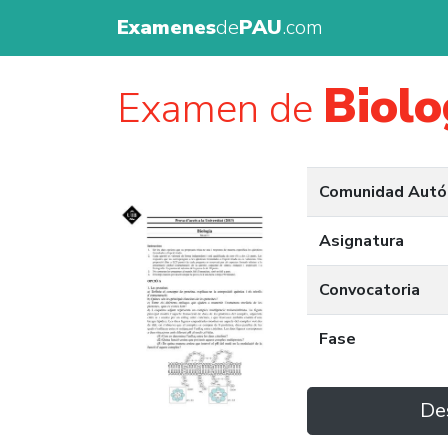
Examenes
de
PAU
.com
Biolo
Examen de
Comunidad Aut
Asignatura
Convocatoria
Fase
De