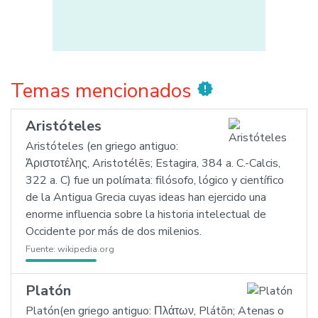
Temas mencionados
new_releases
Aristóteles
Aristóteles (en griego antiguo:
Ἀριστοτέλης, Aristotélēs; Estagira, 384 a. C.-Calcis,
322 a. C) fue un polímata: filósofo, lógico y científico
de la Antigua Grecia cuyas ideas han ejercido una
enorme influencia sobre la historia intelectual de
Occidente por más de dos milenios.
Fuente:
wikipedia.org
Platón
Platón(en griego antiguo: Πλάτων, Plátōn; Atenas o