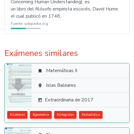
Concerning Human Understanding), es
un libro del filósofo empirista escocés, David Hume
el cual publicó en 1748.
Fuente:
wikipedia.org
Exámenes similares
Matemáticas II


Islas Baleares

Extraordinaria de 2017

#
sistemas
#
geometria
#
integrales
#
estadistica