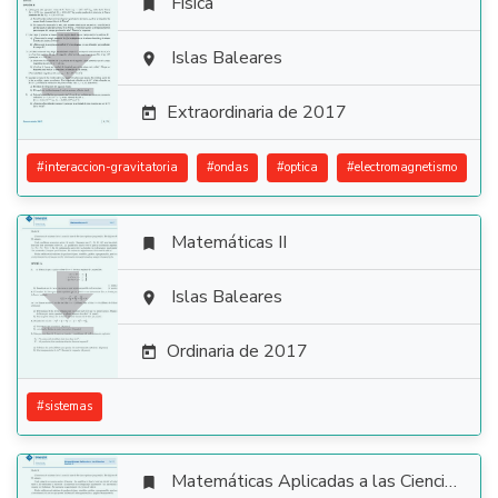
Física


Islas Baleares

Extraordinaria de 2017

#
interaccion-gravitatoria
#
ondas
#
optica
#
electromagnetismo
Matemáticas II


Islas Baleares

Ordinaria de 2017

#
sistemas
Matemáticas Aplicadas a las Ciencias Sociales
