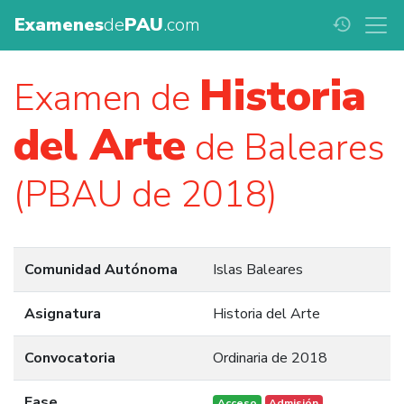
Examenes
de
PAU
.com
history
Historia
Examen de
del Arte
de Baleares
(PBAU de 2018)
Comunidad Autónoma
Islas Baleares
Asignatura
Historia del Arte
Convocatoria
Ordinaria de 2018
Fase
Acceso
Admisión