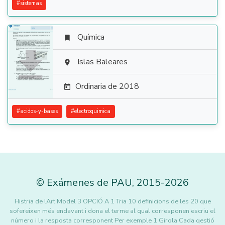
#
sistemas
Química


Islas Baleares

Ordinaria de 2018

#
acidos-y-bases
#
electroquimica
©
Exámenes de PAU
,
2015
-2026
Histria de lArt Model 3 OPCIÓ A 1 Tria 10 definicions de les 20 que
sofereixen més endavant i dona el terme al qual corresponen escriu el
número i la resposta corresponent Per exemple 1 Girola Cada qestió