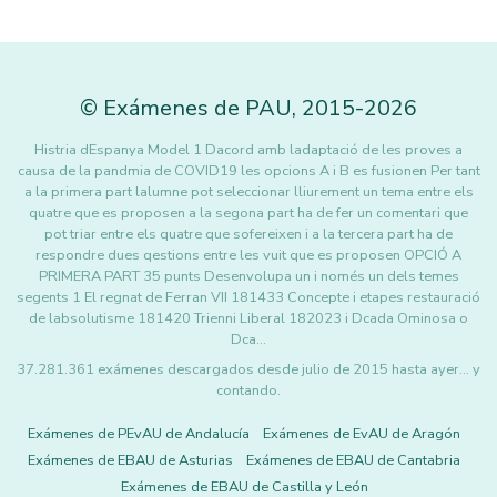
©
Exámenes de PAU
,
2015
-2026
Histria dEspanya Model 1 Dacord amb ladaptació de les proves a
causa de la pandmia de COVID19 les opcions A i B es fusionen Per tant
a la primera part lalumne pot seleccionar lliurement un tema entre els
quatre que es proposen a la segona part ha de fer un comentari que
pot triar entre els quatre que sofereixen i a la tercera part ha de
respondre dues qestions entre les vuit que es proposen OPCIÓ A
PRIMERA PART 35 punts Desenvolupa un i només un dels temes
segents 1 El regnat de Ferran VII 181433 Concepte i etapes restauració
de labsolutisme 181420 Trienni Liberal 182023 i Dcada Ominosa o
Dca…
37.281.361 exámenes descargados desde julio de 2015 hasta ayer... y
contando.
Exámenes de PEvAU de Andalucía
Exámenes de EvAU de Aragón
Exámenes de EBAU de Asturias
Exámenes de EBAU de Cantabria
Exámenes de EBAU de Castilla y León