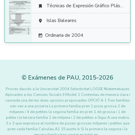
Técnicas de Expresión Gráfico Plástica


Islas Baleares

Ordinaria de 2004

©
Exámenes de PAU
,
2015
-2026
Proves daccés a la Universitat 2004 Selectivitat LOGSE Nlatematiques
Aplicades a les Ciencies Socials II Model 1 Contestau de manera clara i
raonada una de les dues opcions proposades OPCIÓ A 1 Tres famílies
sen van a una pizzeria La primera família pren 1 pizza grossa 2 de
mitjanes i 4 de petites la segona família en pren 1 de grossa i 1 de
petita i la tercera família 1 de mitjana i 2 de petites a Sigui A una matriu
3 x 3 que expressa el nombre de pizzes grosses mitjanes i petites que
pren cada família Calculau A1 15 punts b Si la primera la segona i la
tercera familia han gastat en total en…