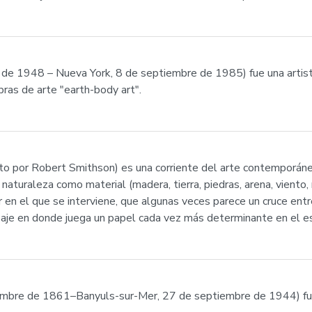
e 1948 – Nueva York, 8 de septiembre de 1985) fue una artista 
bras de arte "earth-body art".
to por Robert Smithson) es una corriente del arte contemporáneo
aturaleza como material (madera, tierra, piedras, arena, viento, r
 en el que se interviene, que algunas veces parece un cruce entre
aisaje en donde juega un papel cada vez más determinante en el 
ciembre de 1861–Banyuls-sur-Mer, 27 de septiembre de 1944) fue