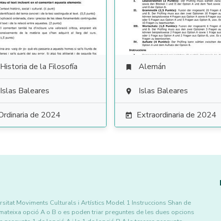
Historia de la Filosofía
Alemán

Islas Baleares
Islas Baleares

Ordinaria de 2024
Extraordinaria de 2024

ersitat Moviments Culturals i Artístics Model 1 Instruccions Shan de
 mateixa opció A o B o es poden triar preguntes de les dues opcions