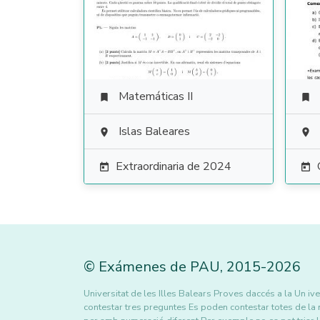
Matemáticas II


Islas Baleares


Extraordinaria de 2024


©
Exámenes de PAU
,
2015
-2026
Universitat de les Illes Balears Proves daccés a la Un iv
contestar tres preguntes Es poden contestar totes de la