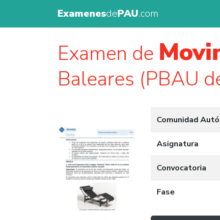
Examenes
de
PAU
.com
Movim
Examen de
Baleares (PBAU d
Comunidad Aut
Asignatura
Convocatoria
Fase