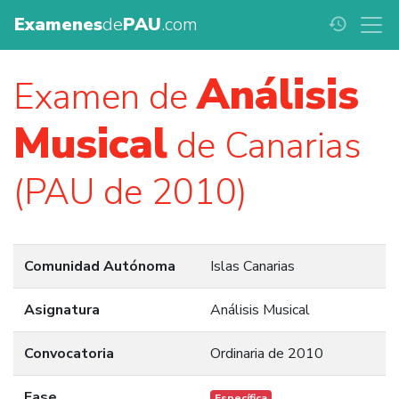
Examenes
de
PAU
.com
history
Análisis
Examen de
Musical
de Canarias
(PAU de 2010)
Comunidad Autónoma
Islas Canarias
Asignatura
Análisis Musical
Convocatoria
Ordinaria de 2010
Fase
Específica