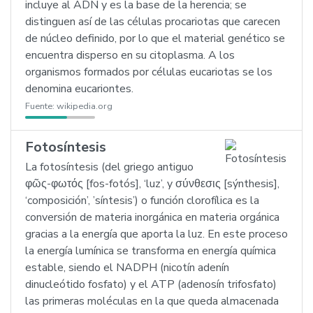
incluye al ADN y es la base de la herencia; se
distinguen así de las células procariotas que carecen
de núcleo definido, por lo que el material genético se
encuentra disperso en su citoplasma. A los
organismos formados por células eucariotas se los
denomina eucariontes.
Fuente:
wikipedia.org
Fotosíntesis
La fotosíntesis (del griego antiguo
φῶς-φωτός [fos-fotós], ‘luz’, y σύνθεσις [sýnthesis],
‘composición’, ’síntesis’) o función clorofílica es la
conversión de materia inorgánica en materia orgánica
gracias a la energía que aporta la luz. En este proceso
la energía lumínica se transforma en energía química
estable, siendo el NADPH (nicotín adenín
dinucleótido fosfato) y el ATP (adenosín trifosfato)
las primeras moléculas en la que queda almacenada