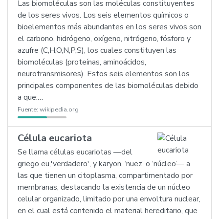
Las biomoléculas son las moléculas constituyentes
de los seres vivos. Los seis elementos químicos o
bioelementos más abundantes en los seres vivos son
el carbono, hidrógeno, oxígeno, nitrógeno, fósforo y
azufre (C,H,O,N,P,S), los cuales constituyen las
biomoléculas (proteínas, aminoácidos,
neurotransmisores). Estos seis elementos son los
principales componentes de las biomoléculas debido
a que:…
Fuente:
wikipedia.org
Célula eucariota
Se llama células eucariotas —del
griego eu,'verdadero', y karyon, ‘nuez’ o ‘núcleo’— a
las que tienen un citoplasma, compartimentado por
membranas, destacando la existencia de un núcleo
celular organizado, limitado por una envoltura nuclear,
en el cual está contenido el material hereditario, que