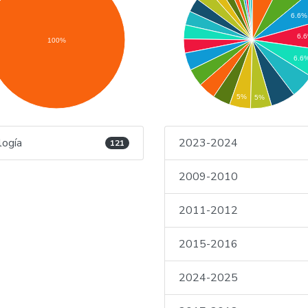
6.6%
6.
100%
6.6
5%
5%
logía
2023-2024
121
2009-2010
2011-2012
2015-2016
2024-2025