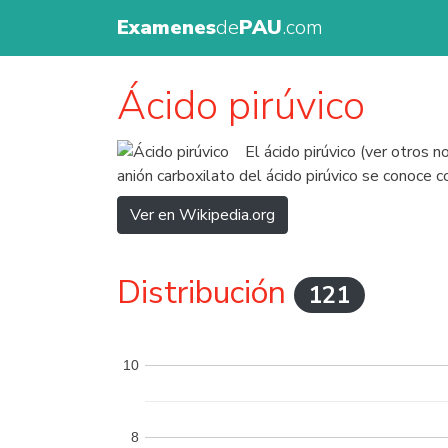
Examenes
de
PAU
.com
Ácido pirúvico
El ácido pirúvico (ver otros
anión carboxilato del ácido pirúvico se conoce 
Ver en Wikipedia.org
Distribución
121
10
8