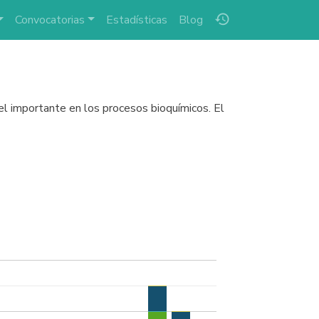
history
Convocatorias
Estadísticas
Blog
el importante en los procesos bioquímicos. El