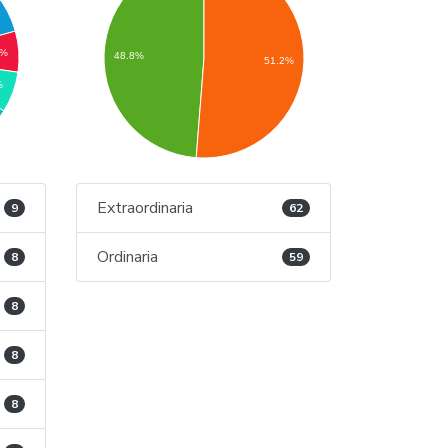
6%
48.8%
51.2%
%
Extraordinaria
9
62
Ordinaria
8
59
8
8
8