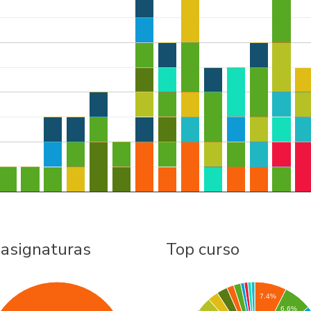
 asignaturas
Top curso
7.4%
6.6%