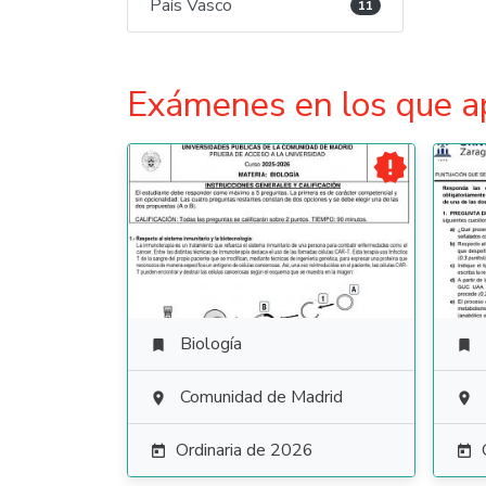
País Vasco
11
Exámenes en los que a

Biología


Comunidad de Madrid


Ordinaria de 2026

