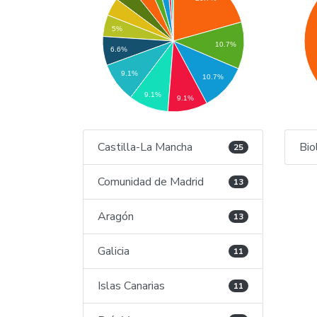
5%
10.7%
6.6%
9.1%
10.7%
9.1%
9.1%
Castilla-La Mancha
Bio
25
Comunidad de Madrid
13
Aragón
13
Galicia
11
Islas Canarias
11