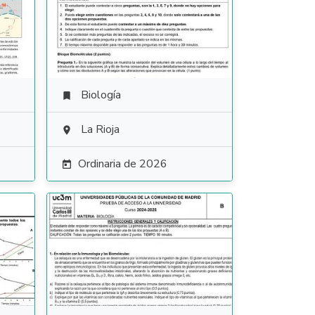
Biología

La Rioja

Ordinaria de 2026
