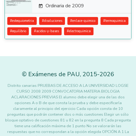
Ordinaria de 2009

#
estequiometria
#
disoluciones
#
enlace-quimico
#
termoquimica
#
equilibrio
#
acidos-y-bases
#
electroquimica
©
Exámenes de PAU
,
2015
-2026
Distrito canarias PRUEBAS DE ACCESO A LA UNIVERSIDAD LOGSE
CURSO 2008 2009 CONVOCATORIA MATERIA BIOLOGIA
ACLARACIONES PREVIAS El alumno debe elegir una de las dos
opciones A o B de que consta la prueba y debe especificarla
claramente al principio del ejercicio Cada opción consta de 10
preguntas que podrán contener dos o más cuestiones Elegir un sólo
bloque optativo de cuestiones 81 u 82 en la pregunta 8 Cada pregunta
tiene una calificación máxima de 1 punto No se valorarán las
respuestas que no correspondan a la opción elegida OPCIÓN A 1 La