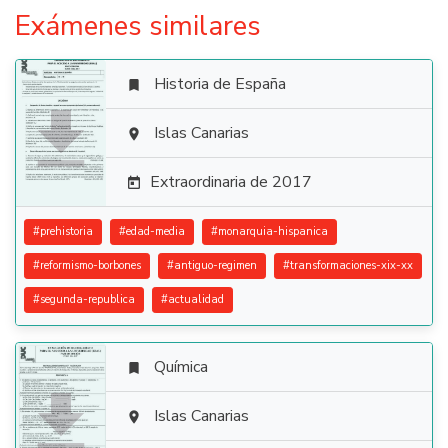
Exámenes similares
Historia de España


Islas Canarias

Extraordinaria de 2017

#
prehistoria
#
edad-media
#
monarquia-hispanica
#
reformismo-borbones
#
antiguo-regimen
#
transformaciones-xix-xx
#
segunda-republica
#
actualidad
Química


Islas Canarias
