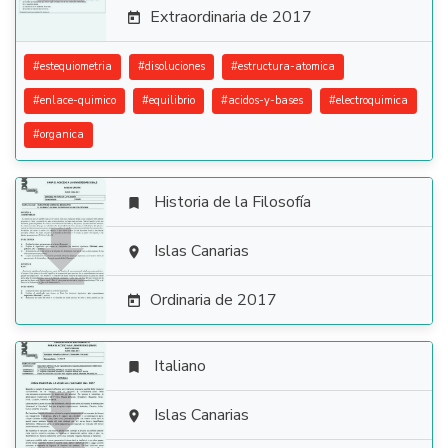
Extraordinaria de 2017

#
estequiometria
#
disoluciones
#
estructura-atomica
#
enlace-quimico
#
equilibrio
#
acidos-y-bases
#
electroquimica
#
organica
Historia de la Filosofía


Islas Canarias

Ordinaria de 2017

Italiano


Islas Canarias
