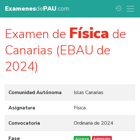
Examenes
de
PAU
.com
history
Física
Examen de
de
Canarias (EBAU de
2024)
Comunidad Autónoma
Islas Canarias
Asignatura
Física
Convocatoria
Ordinaria de 2024
Fase
Acceso
Admisión