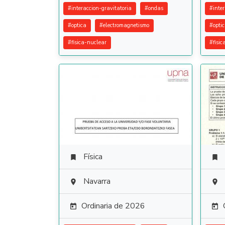
#
interaccion-gravitatoria
#
ondas
#
inte
#
optica
#
electromagnetismo
#
opti
#
fisica-nuclear
#
fisi
Física


Navarra


Ordinaria de 2026

