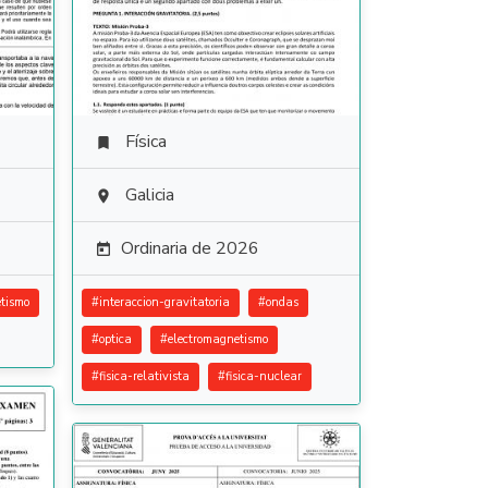
Física

Galicia

Ordinaria de 2026

tismo
#
interaccion-gravitatoria
#
ondas
#
optica
#
electromagnetismo
#
fisica-relativista
#
fisica-nuclear