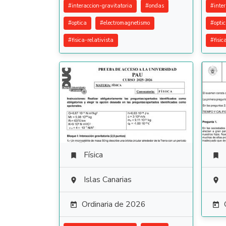
#
interaccion-gravitatoria
#
ondas
#
inte
#
optica
#
electromagnetismo
#
opti
#
fisica-relativista
#
fisic
Física


Islas Canarias


Ordinaria de 2026

