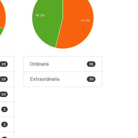
46.2%
53.8%
Ordinaria
20
35
Extraordinaria
18
30
10
2
2