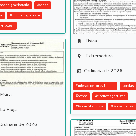
raccion-gravitatoria
#
ondas
ca
#
electromagnetismo
ca-nuclear
Física

Extremadura

Ordinaria de 2026

#
interaccion-gravitatoria
#
ondas
Física
#
optica
#
electromagnetismo
#
fisica-relativista
#
fisica-nuclear
La Rioja
Ordinaria de 2026