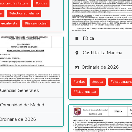
raccion-gravitatoria
#
ondas
ca
#
electromagnetismo
a-relativista
#
fisica-nuclear
Física

Castilla-La Mancha

Ordinaria de 2026

#
ondas
#
optica
#
electromagne
Ciencias Generales
#
fisica-nuclear
Comunidad de Madrid
Ordinaria de 2026