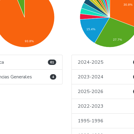
30.8%
15.4%
27.7%
93.8%
ica
2024-2025
61
ncias Generales
2023-2024
4
2025-2026
2022-2023
1995-1996