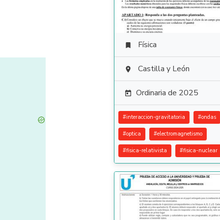
Física

Castilla y León

Ordinaria de 2025

#
interaccion-gravitatoria
#
ondas
#
optica
#
electromagnetismo
#
fisica-relativista
#
fisica-nuclear