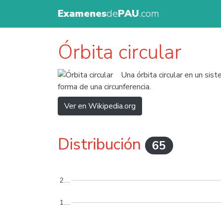
Examenes
de
PAU
.com
Órbita circular
Una órbita circular en un sist
forma de una circunferencia.
Ver en Wikipedia.org
Distribución
65
2…
1…