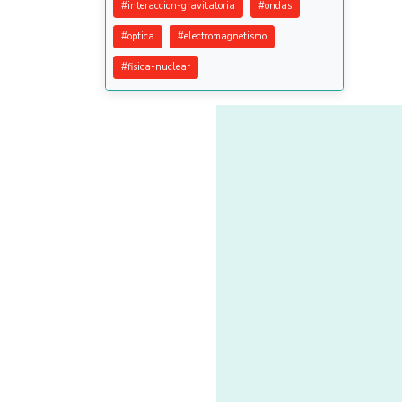
#
interaccion-gravitatoria
#
ondas
#
optica
#
electromagnetismo
#
fisica-nuclear