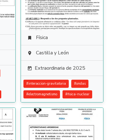
Física

Castilla y León

Extraordinaria de 2025

#
interaccion-gravitatoria
#
ondas
#
electromagnetismo
#
fisica-nuclear