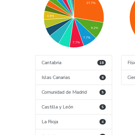
27.7%
4.6%
9.2%
7.7%
7.7%
Cantabria
Fís
18
Islas Canarias
Cie
6
Comunidad de Madrid
5
Castilla y León
5
La Rioja
4