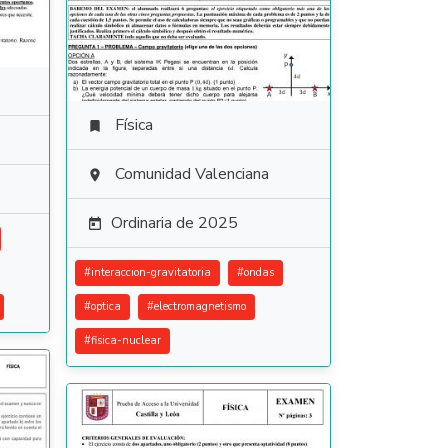
Física

Comunidad Valenciana

Ordinaria de 2025

#
interaccion-gravitatoria
#
ondas
#
optica
#
electromagnetismo
#
fisica-nuclear