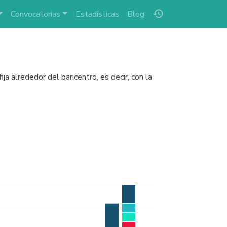
history
Convocatorias
Estadísticas
Blog
ija alrededor del baricentro, es decir, con la