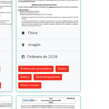
Física

Aragón

Ordinaria de 2026

#
interaccion-gravitatoria
#
ondas
#
optica
#
electromagnetismo
#
fisica-nuclear