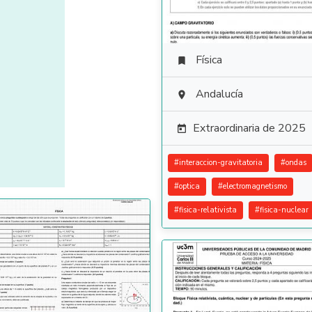
Física

Andalucía

Extraordinaria de 2025

#
interaccion-gravitatoria
#
ondas
#
optica
#
electromagnetismo
#
fisica-relativista
#
fisica-nuclear