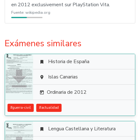
en 2012 exclusivement sur PlayStation Vita.
Fuente:
wikipedia.org
Exámenes similares
Historia de España


Islas Canarias

Ordinaria de 2012

#
guerra-civil
#
actualidad
Lengua Castellana y Literatura
