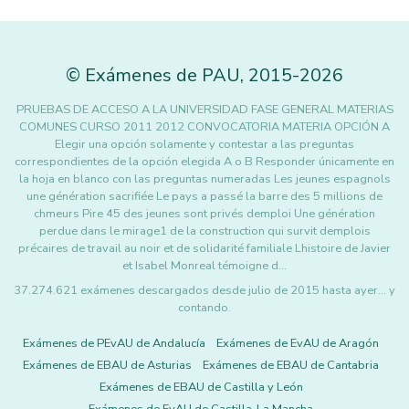
©
Exámenes de PAU
,
2015
-2026
PRUEBAS DE ACCESO A LA UNIVERSIDAD FASE GENERAL MATERIAS
COMUNES CURSO 2011 2012 CONVOCATORIA MATERIA OPCIÓN A
Elegir una opción solamente y contestar a las preguntas
correspondientes de la opción elegida A o B Responder únicamente en
la hoja en blanco con las preguntas numeradas Les jeunes espagnols
une génération sacrifiée Le pays a passé la barre des 5 millions de
chmeurs Pire 45 des jeunes sont privés demploi Une génération
perdue dans le mirage1 de la construction qui survit demplois
précaires de travail au noir et de solidarité familiale Lhistoire de Javier
et Isabel Monreal témoigne d…
37.274.621 exámenes descargados desde julio de 2015 hasta ayer... y
contando.
Exámenes de PEvAU de Andalucía
Exámenes de EvAU de Aragón
Exámenes de EBAU de Asturias
Exámenes de EBAU de Cantabria
Exámenes de EBAU de Castilla y León