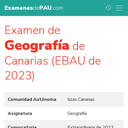
Examenes
de
PAU
.com
history
Examen de
Geografía
de
Canarias (EBAU de
2023)
Comunidad Autónoma
Islas Canarias
Asignatura
Geografía
Convocatoria
Extraordinaria de 2023