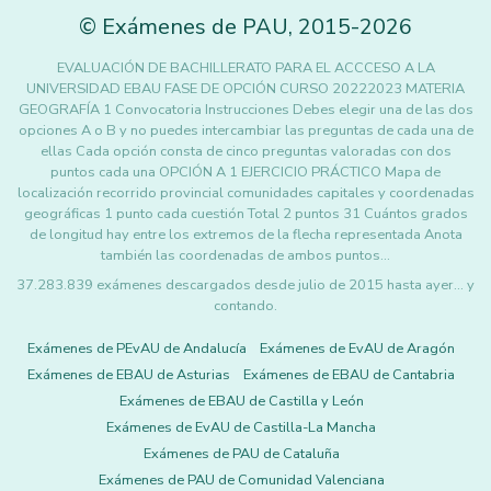
©
Exámenes de PAU
,
2015
-2026
EVALUACIÓN DE BACHILLERATO PARA EL ACCCESO A LA
UNIVERSIDAD EBAU FASE DE OPCIÓN CURSO 20222023 MATERIA
GEOGRAFÍA 1 Convocatoria Instrucciones Debes elegir una de las dos
opciones A o B y no puedes intercambiar las preguntas de cada una de
ellas Cada opción consta de cinco preguntas valoradas con dos
puntos cada una OPCIÓN A 1 EJERCICIO PRÁCTICO Mapa de
localización recorrido provincial comunidades capitales y coordenadas
geográficas 1 punto cada cuestión Total 2 puntos 31 Cuántos grados
de longitud hay entre los extremos de la flecha representada Anota
también las coordenadas de ambos puntos…
37.283.839 exámenes descargados desde julio de 2015 hasta ayer... y
contando.
Exámenes de PEvAU de Andalucía
Exámenes de EvAU de Aragón
Exámenes de EBAU de Asturias
Exámenes de EBAU de Cantabria
Exámenes de EBAU de Castilla y León
Exámenes de EvAU de Castilla-La Mancha
Exámenes de PAU de Cataluña
Exámenes de PAU de Comunidad Valenciana