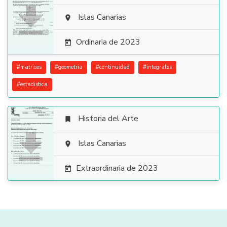

Islas Canarias

Ordinaria de 2023

#
matrices
#
geometria
#
continuidad
#
integrales
#
estadistica
Historia del Arte


Islas Canarias

Extraordinaria de 2023
