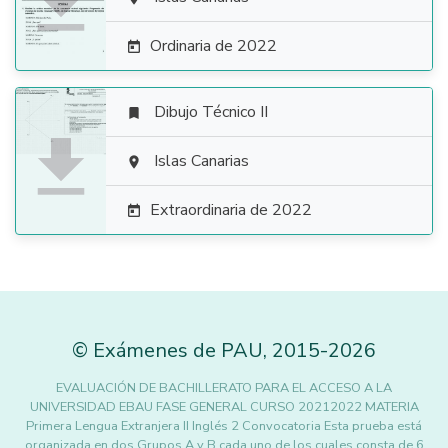

Ordinaria de 2022

Dibujo Técnico II


Islas Canarias

Extraordinaria de 2022

©
Exámenes de PAU
,
2015
-2026
EVALUACIÓN DE BACHILLERATO PARA EL ACCESO A LA
UNIVERSIDAD EBAU FASE GENERAL CURSO 20212022 MATERIA
Primera Lengua Extranjera II Inglés 2 Convocatoria Esta prueba está
organizada en dos Grupos A y B cada uno de los cuales consta de 6