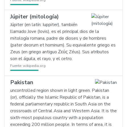
Fuente:
wikipedia.org
Júpiter (mitología)
Júpiter (en latín: Iuppiter), también
llamado Jove (Iovis), es el principal dios de la
mitología romana, padre de dioses y de hombres
(pater deorum et hominum). Su equivalente griego es
Zeus (en griego antiguo Ζεύς Zéus). Sus atributos
son el águila, el rayo, y el cetro.
Fuente:
wikipedia.org
Pakistan
uncontrolled region shown in light green. Pakistan
(or), officially the Islamic Republic of Pakistan, is a
federal parliamentary republic in South Asia on the
crossroads of Central Asia and Western Asia. It is the
sixth-most populous country with a population
exceeding 200 million people. In terms of area, it is