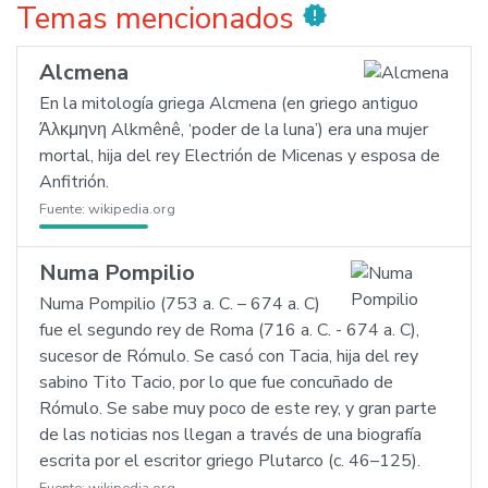
Temas mencionados
new_releases
Alcmena
En la mitología griega Alcmena (en griego antiguo
Άλκμηνη Alkmênê, ‘poder de la luna’) era una mujer
mortal, hija del rey Electrión de Micenas y esposa de
Anfitrión.
Fuente:
wikipedia.org
Numa Pompilio
Numa Pompilio (753 a. C. – 674 a. C)
fue el segundo rey de Roma (716 a. C. - 674 a. C),
sucesor de Rómulo. Se casó con Tacia, hija del rey
sabino Tito Tacio, por lo que fue concuñado de
Rómulo. Se sabe muy poco de este rey, y gran parte
de las noticias nos llegan a través de una biografía
escrita por el escritor griego Plutarco (c. 46–125).