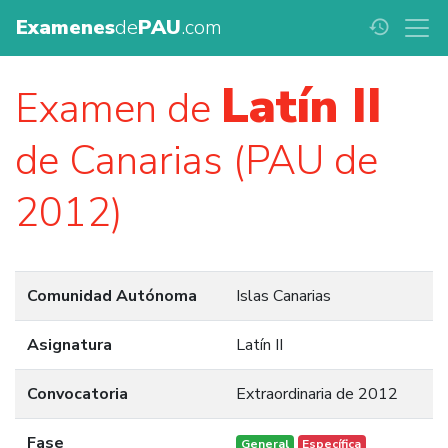
Examenes
de
PAU
.com
history
Latín II
Examen de
de Canarias (PAU de
2012)
Comunidad Autónoma
Islas Canarias
Asignatura
Latín II
Convocatoria
Extraordinaria de 2012
Fase
General
Específica