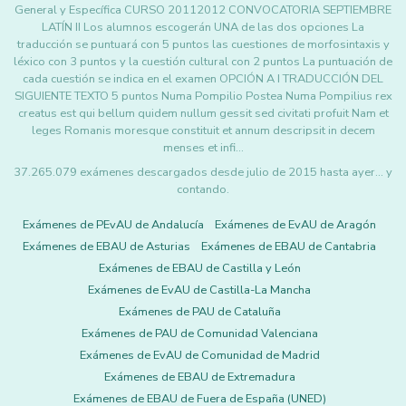
General y Específica CURSO 20112012 CONVOCATORIA SEPTIEMBRE
LATÍN II Los alumnos escogerán UNA de las dos opciones La
traducción se puntuará con 5 puntos las cuestiones de morfosintaxis y
léxico con 3 puntos y la cuestión cultural con 2 puntos La puntuación de
cada cuestión se indica en el examen OPCIÓN A I TRADUCCIÓN DEL
SIGUIENTE TEXTO 5 puntos Numa Pompilio Postea Numa Pompilius rex
creatus est qui bellum quidem nullum gessit sed civitati profuit Nam et
leges Romanis moresque constituit et annum descripsit in decem
menses et infi…
37.265.079 exámenes descargados desde julio de 2015 hasta ayer... y
contando.
Exámenes de PEvAU de Andalucía
Exámenes de EvAU de Aragón
Exámenes de EBAU de Asturias
Exámenes de EBAU de Cantabria
Exámenes de EBAU de Castilla y León
Exámenes de EvAU de Castilla-La Mancha
Exámenes de PAU de Cataluña
Exámenes de PAU de Comunidad Valenciana
Exámenes de EvAU de Comunidad de Madrid
Exámenes de EBAU de Extremadura
Exámenes de EBAU de Fuera de España (UNED)