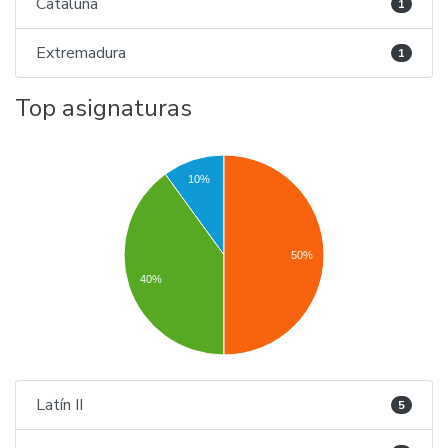
Cataluña
1
Extremadura
1
Top asignaturas
10%
50%
40%
Latín II
5