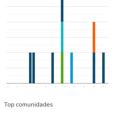
..
..
..
..
..
..
..
..
..
..
..
Top comunidades