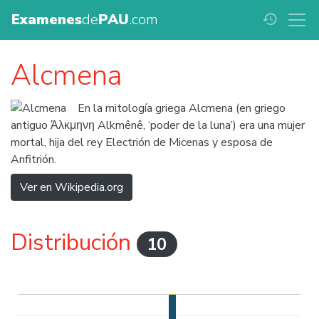
Examenes
de
PAU
.com
history
Alcmena
En la mitología griega Alcmena (en griego
antiguo Άλκμηνη Alkmênê, ‘poder de la luna’) era una mujer
mortal, hija del rey Electrión de Micenas y esposa de
Anfitrión.
Ver en Wikipedia.org
Distribución
10