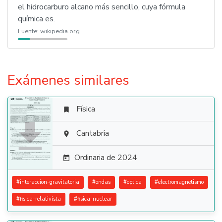
el hidrocarburo alcano más sencillo, cuya fórmula
química es.
Fuente:
wikipedia.org
Exámenes similares
Física


Cantabria

Ordinaria de 2024

#
interaccion-gravitatoria
#
ondas
#
optica
#
electromagnetismo
#
fisica-relativista
#
fisica-nuclear