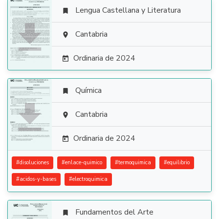
Lengua Castellana y Literatura


Cantabria

Ordinaria de 2024

Química


Cantabria

Ordinaria de 2024

#
disoluciones
#
enlace-quimico
#
termoquimica
#
equilibrio
#
acidos-y-bases
#
electroquimica
Fundamentos del Arte
