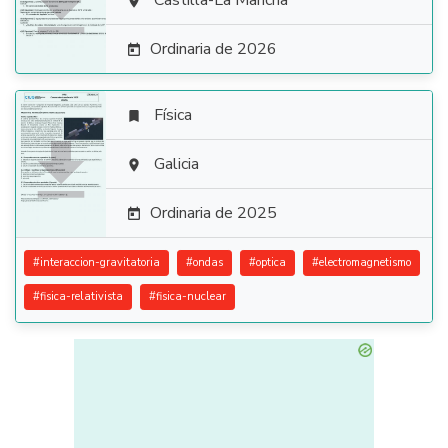

Castilla-La Mancha

Ordinaria de 2026

Física


Galicia

Ordinaria de 2025

#
interaccion-gravitatoria
#
ondas
#
optica
#
electromagnetismo
#
fisica-relativista
#
fisica-nuclear