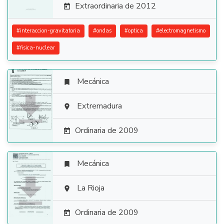
Extraordinaria de 2012

#
interaccion-gravitatoria
#
ondas
#
optica
#
electromagnetismo
#
fisica-nuclear
Mecánica


Extremadura

Ordinaria de 2009

Mecánica


La Rioja

Ordinaria de 2009
