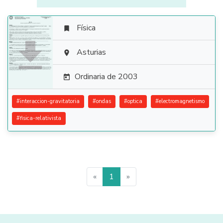
Física


Asturias

Ordinaria de 2003

#
interaccion-gravitatoria
#
ondas
#
optica
#
electromagnetismo
#
fisica-relativista
«
1
»