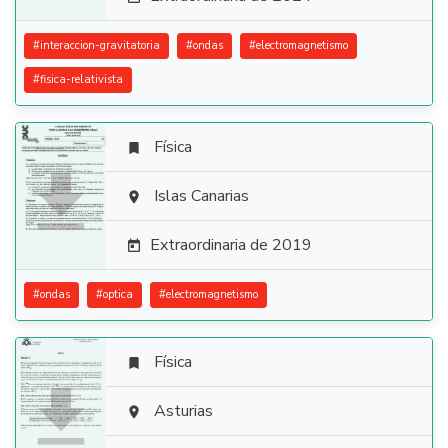
#
interaccion-gravitatoria
#
ondas
#
electromagnetismo
#
fisica-relativista
Física


Islas Canarias

Extraordinaria de 2019

#
ondas
#
optica
#
electromagnetismo
Física


Asturias
