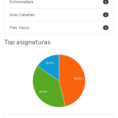
Extremadura
1
Islas Canarias
1
País Vasco
1
Top asignaturas
15.4%
46.2%
38.5%