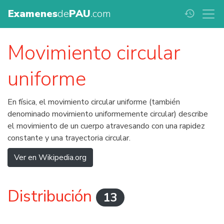
Examenes
de
PAU
.com
history
Movimiento circular
uniforme
En física, el movimiento circular uniforme (también
denominado movimiento uniformemente circular) describe
el movimiento de un cuerpo atravesando con una rapidez
constante y una trayectoria circular.
Ver en Wikipedia.org
Distribución
13