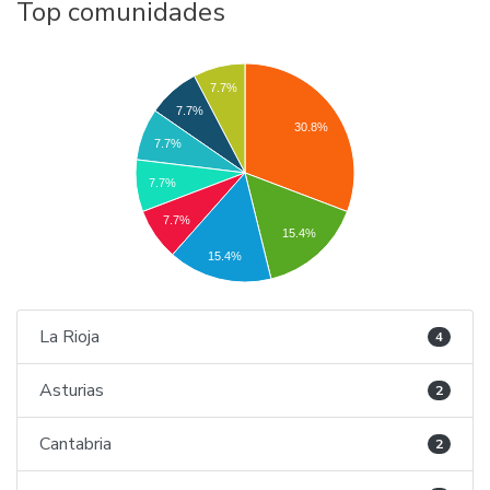
Top comunidades
7.7%
7.7%
30.8%
7.7%
7.7%
7.7%
15.4%
15.4%
La Rioja
4
Asturias
2
Cantabria
2