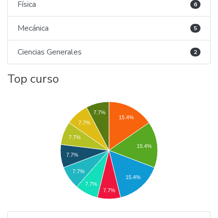
Física
6
Mecánica
5
Ciencias Generales
2
Top curso
7.7%
15.4%
7.7%
7.7%
15.4%
7.7%
7.7%
15.4%
7.7%
7.7%