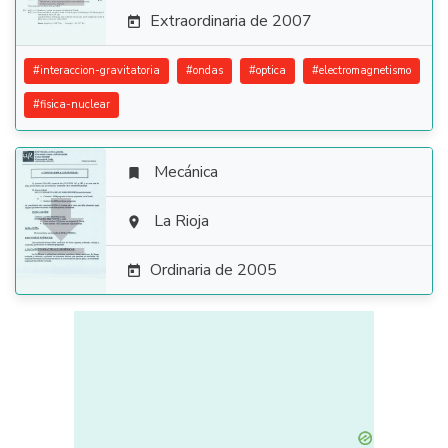
Extraordinaria de 2007

#
interaccion-gravitatoria
#
ondas
#
optica
#
electromagnetismo
#
fisica-nuclear
Mecánica


La Rioja

Ordinaria de 2005
