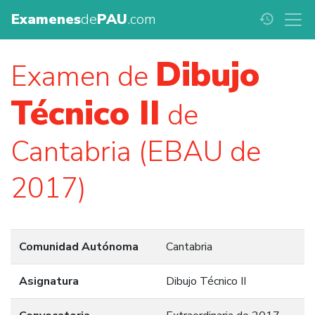
Examenes
de
PAU
.com
history
Dibujo
Examen de
Técnico II
de
Cantabria (EBAU de
2017)
Comunidad Autónoma
Cantabria
Asignatura
Dibujo Técnico II