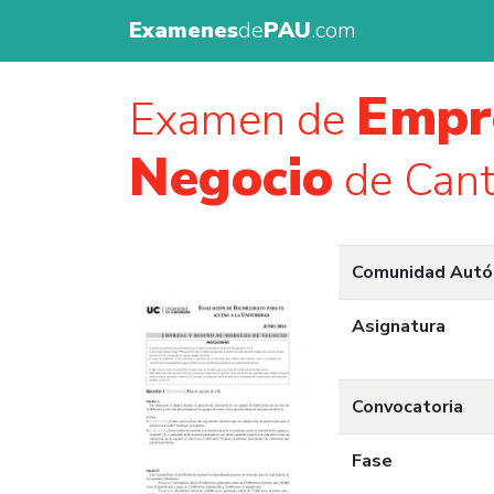
Examenes
de
PAU
.com
Empr
Examen de
Negocio
de Cant
Comunidad Aut
Asignatura
Convocatoria
Fase