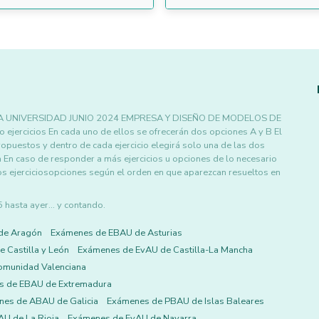
A UNIVERSIDAD JUNIO 2024 EMPRESA Y DISEÑO DE MODELOS DE
ercicios En cada uno de ellos se ofrecerán dos opciones A y B El
puestos y dentro de cada ejercicio elegirá solo una de las dos
 En caso de responder a más ejercicios u opciones de lo necesario
os ejerciciosopciones según el orden en que aparezcan resueltos en
asta ayer... y contando.
de Aragón
Exámenes de EBAU de Asturias
 Castilla y León
Exámenes de EvAU de Castilla-La Mancha
omunidad Valenciana
s de EBAU de Extremadura
es de ABAU de Galicia
Exámenes de PBAU de Islas Baleares
U de La Rioja
Exámenes de EvAU de Navarra