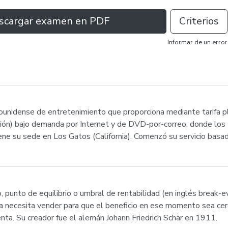
scargar examen en PDF
Criterios
Informar de un error
dounidense de entretenimiento que proporciona mediante tarifa p
visión) bajo demanda por Internet y de DVD-por-correo, donde l
ne su sede en Los Gatos (California). Comenzó su servicio basa
 punto de equilibrio o umbral de rentabilidad (en inglés break-e
necesita vender para que el beneficio en ese momento sea cero.
enta. Su creador fue el alemán Johann Friedrich Schär en 1911.