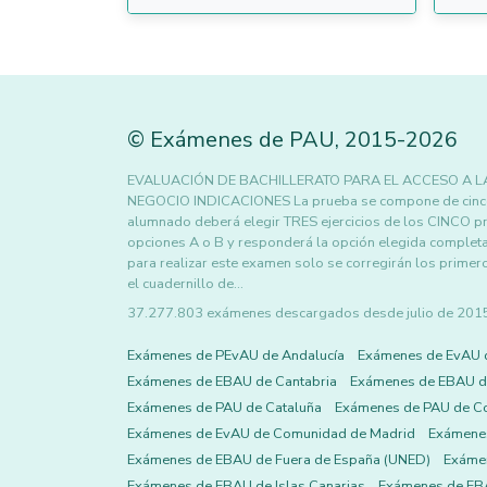
©
Exámenes de PAU
,
2015
-2026
EVALUACIÓN DE BACHILLERATO PARA EL ACCESO A L
NEGOCIO INDICACIONES La prueba se compone de cinco ej
alumnado deberá elegir TRES ejercicios de los CINCO pro
opciones A o B y responderá la opción elegida completa
para realizar este examen solo se corregirán los primer
el cuadernillo de…
37.277.803 exámenes descargados desde julio de 2015 h
Exámenes de PEvAU de Andalucía
Exámenes de EvAU 
Exámenes de EBAU de Cantabria
Exámenes de EBAU de
Exámenes de PAU de Cataluña
Exámenes de PAU de C
Exámenes de EvAU de Comunidad de Madrid
Exámene
Exámenes de EBAU de Fuera de España (UNED)
Exámen
Exámenes de EBAU de Islas Canarias
Exámenes de EBA