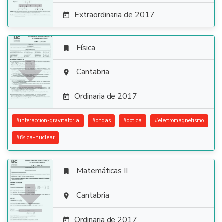
Extraordinaria de 2017

Física


Cantabria

Ordinaria de 2017

#
interaccion-gravitatoria
#
ondas
#
optica
#
electromagnetismo
#
fisica-nuclear
Matemáticas II


Cantabria

Ordinaria de 2017
