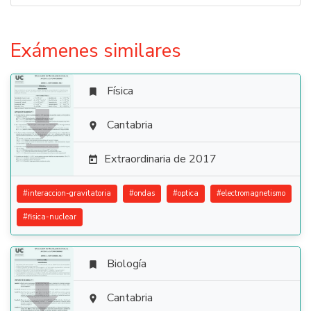
Exámenes similares
Física


Cantabria

Extraordinaria de 2017

#
interaccion-gravitatoria
#
ondas
#
optica
#
electromagnetismo
#
fisica-nuclear
Biología


Cantabria
