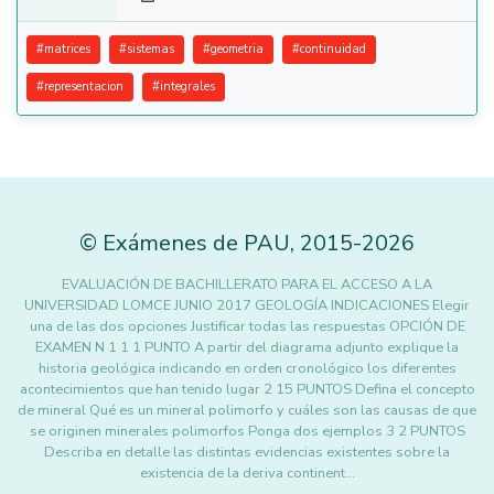
#
matrices
#
sistemas
#
geometria
#
continuidad
#
representacion
#
integrales
©
Exámenes de PAU
,
2015
-2026
EVALUACIÓN DE BACHILLERATO PARA EL ACCESO A LA
UNIVERSIDAD LOMCE JUNIO 2017 GEOLOGÍA INDICACIONES Elegir
una de las dos opciones Justificar todas las respuestas OPCIÓN DE
EXAMEN N 1 1 1 PUNTO A partir del diagrama adjunto explique la
historia geológica indicando en orden cronológico los diferentes
acontecimientos que han tenido lugar 2 15 PUNTOS Defina el concepto
de mineral Qué es un mineral polimorfo y cuáles son las causas de que
se originen minerales polimorfos Ponga dos ejemplos 3 2 PUNTOS
Describa en detalle las distintas evidencias existentes sobre la
existencia de la deriva continent…