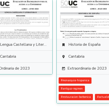
Lengua Castellana y Literatura
Historia de España

Cantabria
Cantabria

Ordinaria de 2023
Extraordinaria de 2023

#
monarquia-hispanica
#
antiguo-regimen
#
restauracion-borbonica
#
actuali