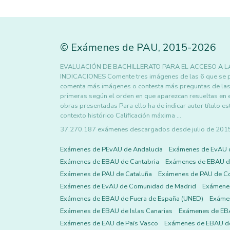
©
Exámenes de PAU
,
2015
-2026
EVALUACIÓN DE BACHILLERATO PARA EL ACCESO A LA
INDICACIONES Comente tres imágenes de las 6 que se 
comenta más imágenes o contesta más preguntas de las n
primeras según el orden en que aparezcan resueltas en 
obras presentadas Para ello ha de indicar autor título es
contexto histórico Calificación máxima …
37.270.187 exámenes descargados desde julio de 2015 h
Exámenes de PEvAU de Andalucía
Exámenes de EvAU 
Exámenes de EBAU de Cantabria
Exámenes de EBAU de
Exámenes de PAU de Cataluña
Exámenes de PAU de C
Exámenes de EvAU de Comunidad de Madrid
Exámene
Exámenes de EBAU de Fuera de España (UNED)
Exámen
Exámenes de EBAU de Islas Canarias
Exámenes de EBA
Exámenes de EAU de País Vasco
Exámenes de EBAU de