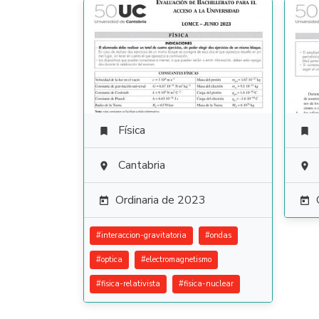
Física


Cantabria


Ordinaria de 2023


#
interaccion-gravitatoria
#
ondas
#
optica
#
electromagnetismo
#
fisica-relativista
#
fisica-nuclear