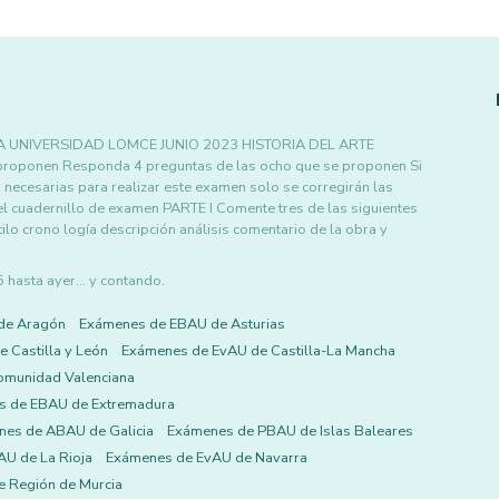
 UNIVERSIDAD LOMCE JUNIO 2023 HISTORIA DEL ARTE
proponen Responda 4 preguntas de las ocho que se proponen Si
ecesarias para realizar este examen solo se corregirán las
el cuadernillo de examen PARTE I Comente tres de las siguientes
tilo crono logía descripción análisis comentario de la obra y
asta ayer... y contando.
de Aragón
Exámenes de EBAU de Asturias
 Castilla y León
Exámenes de EvAU de Castilla-La Mancha
omunidad Valenciana
s de EBAU de Extremadura
es de ABAU de Galicia
Exámenes de PBAU de Islas Baleares
U de La Rioja
Exámenes de EvAU de Navarra
 Región de Murcia