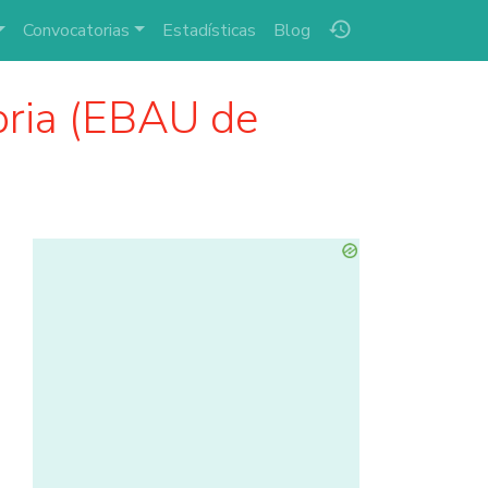
history
Convocatorias
Estadísticas
Blog
ria (EBAU de