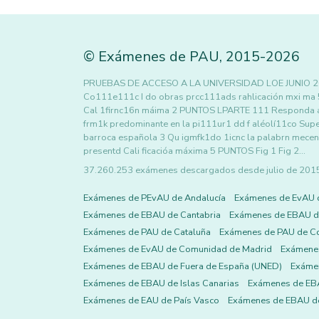
©
Exámenes de PAU
,
2015
-2026
PRUEBAS DE ACCESO A LA UNIVERSIDAD LOE JUNIO 20
Co111e111c I do obras prcc111ads rahlicación mxi ma 
Cal 1firnc16n máima 2 PUNTOS LPARTE 111 Responda a 
frm1k predominante en la pi111ur1 dd f aléolí11co Super
barroca española 3 Qu igmfk1do 1icnc la palabrn me
presentd Cali ficacióa máxima 5 PUNTOS Fig 1 Fig 2…
37.260.253 exámenes descargados desde julio de 2015 h
Exámenes de PEvAU de Andalucía
Exámenes de EvAU 
Exámenes de EBAU de Cantabria
Exámenes de EBAU de
Exámenes de PAU de Cataluña
Exámenes de PAU de C
Exámenes de EvAU de Comunidad de Madrid
Exámene
Exámenes de EBAU de Fuera de España (UNED)
Exámen
Exámenes de EBAU de Islas Canarias
Exámenes de EBA
Exámenes de EAU de País Vasco
Exámenes de EBAU de