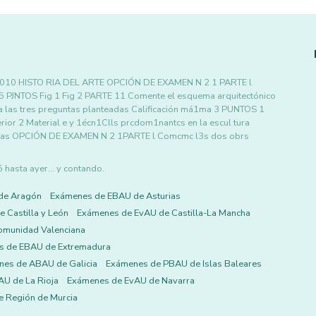
10 HISTO RIA DEL ARTE OPCIÓN DE EXAMEN N 2 1 PARTE l
5 PJNTOS Fig 1 Fig 2 PARTE 11 Comente el esquema arquitectónico
las tres preguntas planteadas Calificación má1ma 3 PUNTOS 1
ior 2 Material e y 1écn1Clls prcdom1nantcs en la escul tura
cenas OPCIÓN DE EXAMEN N 2 1PARTE l Comcmc l3s dos obrs
asta ayer... y contando.
de Aragón
Exámenes de EBAU de Asturias
 Castilla y León
Exámenes de EvAU de Castilla-La Mancha
omunidad Valenciana
s de EBAU de Extremadura
es de ABAU de Galicia
Exámenes de PBAU de Islas Baleares
U de La Rioja
Exámenes de EvAU de Navarra
 Región de Murcia