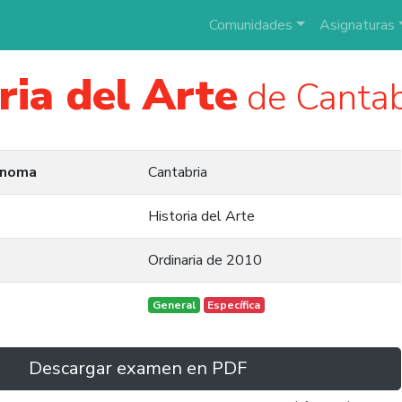
Comunidades
Asignaturas
ria del Arte
de Cantab
ónoma
Cantabria
Historia del Arte
Ordinaria de 2010
General
Específica
Descargar examen en PDF