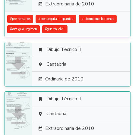
Extraordinaria de 2010

#
prerromanos
#
monarquia-hispanica
#
reformismo-borbones
#
antiguo-regimen
#
guerra-civil
Dibujo Técnico II


Cantabria

Ordinaria de 2010

Dibujo Técnico II


Cantabria

Extraordinaria de 2010
