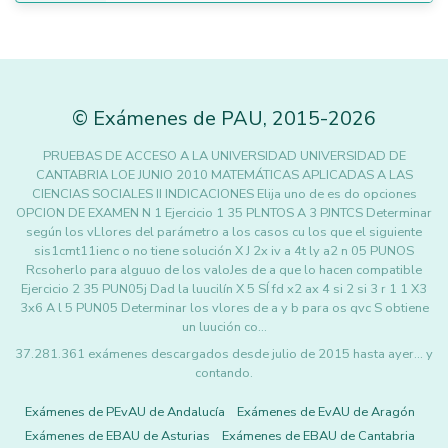
©
Exámenes de PAU
,
2015
-2026
PRUEBAS DE ACCESO A LA UNIVERSIDAD UNIVERSIDAD DE
CANTABRIA LOE JUNIO 2010 MATEMÁTICAS APLICADAS A LAS
CIENCIAS SOCIALES II INDICACIONES Elija uno de es do opciones
OPCION DE EXAMEN N 1 Ejercicio 1 35 PLNTOS A 3 PJNTCS Determinar
según los vLlores del parámetro a los casos cu los que el siguiente
sis1cmt11ienc o no tiene solución X J 2x iv a 4t ly a2 n 05 PUNOS
Rcsoherlo para alguuo de los valoJes de a que lo hacen compatible
Ejercicio 2 35 PUN05j Dad la luucilín X 5 SÍ fd x2 ax 4 si 2 si 3 r 1 1 X3
3x6 A l 5 PUN05 Determinar los vlores de a y b para os qvc S obtiene
un luución co…
37.281.361 exámenes descargados desde julio de 2015 hasta ayer... y
contando.
Exámenes de PEvAU de Andalucía
Exámenes de EvAU de Aragón
Exámenes de EBAU de Asturias
Exámenes de EBAU de Cantabria