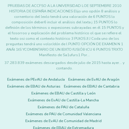
PRUEBAS DE ACCFSO A LA UNIVERSIDAD LOE SEPTIEMBRE 2010
HISTORIA DE ESPAÑA INDICACIONES Elijo uno opdón 8 análisis y
cornentorio del lexlo tendrá una valoración de 6 PUNTOS lo
composición deber6 incluir el análisis del lexta j 15 PUNTOS lo
definiión de los términos o expesiones subrayadas en él 15 PUNTOS y
el fosorroo y explicación del problema histórico ol que se refiere el
texto osi como el contexto histórico 3 PUtOS JI J Coda uno de los
preguntas tendrá uno volorJdón de l PUNTO OPCIÓN DE EXAMEN N 1
ANÁt 1tS YCOMBNTARIO DE UN IBXTO fUSlÓ8 tCU 6 PUNTOS TRXTO
Manifiesto de Sa1ufurs1 Por…
37.283.839 exámenes descargados desde julio de 2015 hasta ayer... y
contando.
Exámenes de PEvAU de Andalucía
Exámenes de EvAU de Aragón
Exámenes de EBAU de Asturias
Exámenes de EBAU de Cantabria
Exámenes de EBAU de Castilla y León
Exámenes de EvAU de Castilla-La Mancha
Exámenes de PAU de Cataluña
Exámenes de PAU de Comunidad Valenciana
Exámenes de EvAU de Comunidad de Madrid
Exámenes de EBAU de Extremadura