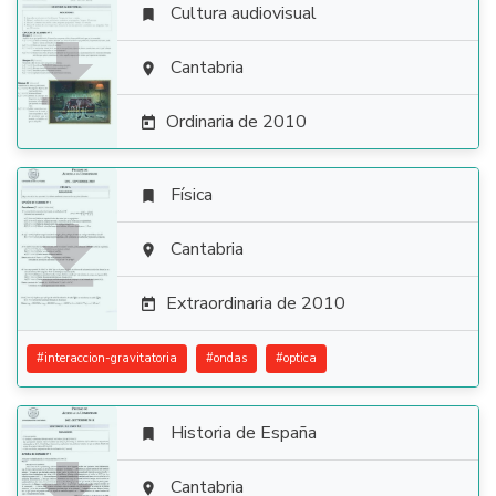
Cultura audiovisual


Cantabria

Ordinaria de 2010

Física


Cantabria

Extraordinaria de 2010

#
interaccion-gravitatoria
#
ondas
#
optica
Historia de España


Cantabria
