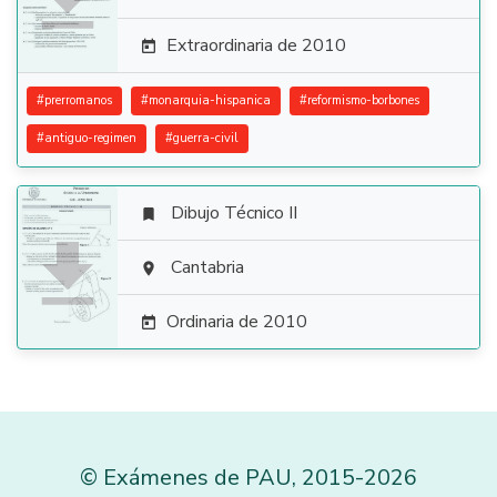
Extraordinaria de 2010

#
prerromanos
#
monarquia-hispanica
#
reformismo-borbones
#
antiguo-regimen
#
guerra-civil
Dibujo Técnico II


Cantabria

Ordinaria de 2010

©
Exámenes de PAU
,
2015
-2026