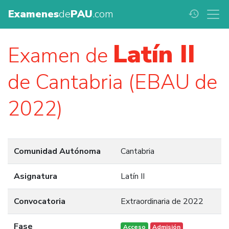
Examenes
de
PAU
.com
history
Latín II
Examen de
de Cantabria (EBAU de
2022)
Comunidad Autónoma
Cantabria
Asignatura
Latín II
Convocatoria
Extraordinaria de 2022
Fase
Acceso
Admisión