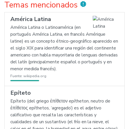
Temas mencionados
new_releases
América Latina
América Latina o Latinoamérica (en
portugués América Latina, en francés Amérique
latine) es un concepto étnico-geográfico aparecido en
el siglo XIX para identificar una región del continente
americano con habla mayoritaria de lenguas derivadas
del latín (principalmente español o portugués y en
menor medida francés).
Fuente:
wikipedia.org
Epíteto
Epíteto (del griego ἐπίθετον epítheton, neutro de
ἐπίθετος epíthetos, ‘agregado’) es el adjetivo
calificativo que resalta las características y
cualidades de un sustantivo (el frío en la nieve, el
calor en el fuego, la humedad en el agua, entre otros),