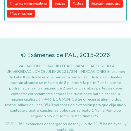
#
interaccion-gravitatoria
#
ondas
#
optica
#
electromagnetismo
#
fisica-nuclear
©
Exámenes de PAU
,
2015
-2026
EVALUACIÓN DE BACHILLERATO PARA EL ACCESO A LA
UNIVERSIDAD LOMCE JULIO 2022 LATÍN II INDICACIONES El examen
de Latín II se divide en dos partes la parte 1 donde los estudiantes
podrán alcanzar un máximo de 8 puntos y la parte 2 en la que se
podrán alcanzar un máximo de 2 puntos En ambas partes se debe
contestar correctamente a todas las cuestiones para alcanzar la
máxima calificación PARTE 1 8 PUNTOS Se ofrecen al alumno dos
textos latinos de unas 3540 palabras de extensión para que elija uno y
conteste a cuatro cuestiones obligatorias Texto 1 Numa Pompilio
segundo rey de Roma Postea Numa Po…
37.281.361 exámenes descargados desde julio de 2015 hasta ayer... y
contando.