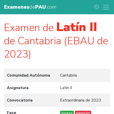
Examenes
de
PAU
.com
history
Latín II
Examen de
de Cantabria (EBAU de
2023)
Comunidad Autónoma
Cantabria
Asignatura
Latín II
Convocatoria
Extraordinaria de 2023
Fase
Acceso
Admisión