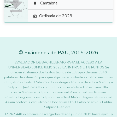

Cantabria

Ordinaria de 2023

©
Exámenes de PAU
,
2015
-2026
EVALUACIÓN DE BACHILLERATO PARA EL ACCESO A LA
UNIVERSIDAD LOMCE JULIO 2023 LATÍN II PARTE 1 8 PUNTOS Se
ofrecen al alumno dos textos latinos de Eutropio de unas 3540
palabras de extensión para que elija uno y conteste a cuatro cuestiones
obligatorias Texto 1 Sila irritado se dirige a Roma y derrota a Mario y a
Sulpicio Qua1 re Sulla commotus cum exercitu ad urbem venit Illic
contra Marium et Sulpicium2 dimicavit Primus3 urbem Romam
armatus3 ingressus est Sulpicium interfecit Marium fugavit atque ita ad
Asiam profectus est Eutropio Breviarium I 15 1 Falso relativo 2 Publio
Sulpicio Rufo ora…
37.267.440 exámenes descargados desde julio de 2015 hasta ayer... y