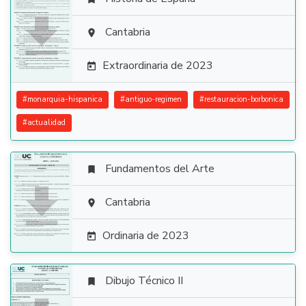

Cantabria

Extraordinaria de 2023

#
monarquia-hispanica
#
antiguo-regimen
#
restauracion-borbonica
#
actualidad
Fundamentos del Arte


Cantabria

Ordinaria de 2023

Dibujo Técnico II
