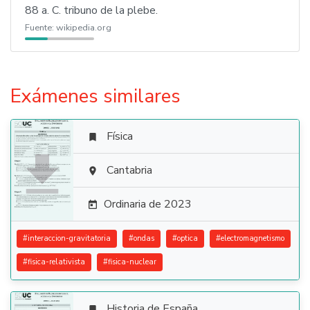
88 a. C. tribuno de la plebe.
Fuente:
wikipedia.org
Exámenes similares
Física


Cantabria

Ordinaria de 2023

#
interaccion-gravitatoria
#
ondas
#
optica
#
electromagnetismo
#
fisica-relativista
#
fisica-nuclear
Historia de España
